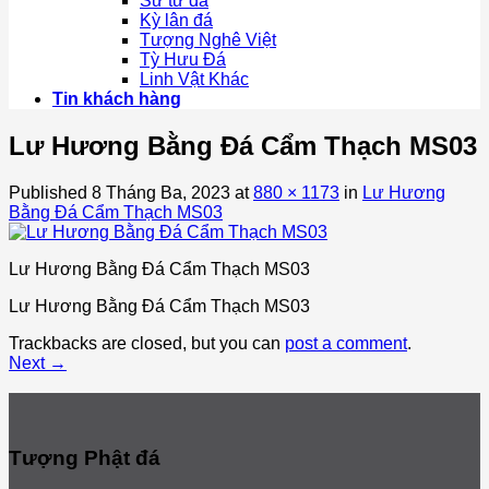
Sư tử đá
Kỳ lân đá
Tượng Nghê Việt
Tỳ Hưu Đá
Linh Vật Khác
Tin khách hàng
Lư Hương Bằng Đá Cẩm Thạch MS03
Published
8 Tháng Ba, 2023
at
880 × 1173
in
Lư Hương
Bằng Đá Cẩm Thạch MS03
Lư Hương Bằng Đá Cẩm Thạch MS03
Lư Hương Bằng Đá Cẩm Thạch MS03
Trackbacks are closed, but you can
post a comment
.
Next
→
Tượng Phật đá