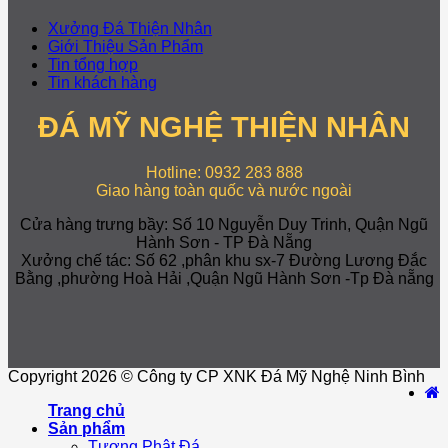
Xưởng Đá Thiện Nhân
Giới Thiệu Sản Phẩm
Tin tổng hợp
Tin khách hàng
ĐÁ MỸ NGHỆ THIỆN NHÂN
Hotline: 0932 283 888
Giao hàng toàn quốc và nước ngoài
Cửa hàng trưng bầy: Số 10 Nguyễn Duy Trinh, Quận Ngũ
Hành Sơn - TP Đà Nẵng
Xưởng chế tác: Số 62 ,phân khu sx-7 Đường Lương Đắc
Bằng ,phường Hoà Hải ,Quận Ngũ Hành Sơn -Tp Đà nẵng
Copyright 2026 © Công ty CP XNK Đá Mỹ Nghệ Ninh Bình
Trang chủ
Sản phẩm
Tượng Phật Đá