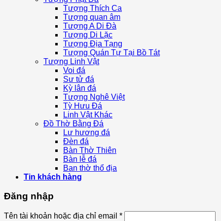
Tượng Thích Ca
Tượng quan âm
Tượng A Di Đà
Tượng Di Lặc
Tượng Địa Tạng
Tượng Quán Tự Tại Bồ Tát
Tượng Linh Vật
Voi đá
Sư tử đá
Kỳ lân đá
Tượng Nghê Việt
Tỳ Hưu Đá
Linh Vật Khác
Đồ Thờ Bằng Đá
Lư hương đá
Đèn đá
Bàn Thờ Thiên
Bàn lễ đá
Ban thờ thổ địa
Tin khách hàng
Đăng nhập
Tên tài khoản hoặc địa chỉ email
*