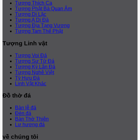
Tượng Thích Ca
Tượng Phật Bà Quan Âm
Tượng Di Lặc
Tượng A Di Đà
Tượng Địa Tạng Vương
Tượng Tam Thế Phật
Tượng Linh vật
Tượng Voi Đá
Tượng Sư Tử Đá
Tượng Kỳ Lân Đá
Tượng Nghê Việt
Tỳ Hưu Đá
Linh Vật Khác
Đồ thờ đá
Bàn lễ đá
Đèn đá
Bàn Thờ Thiên
Lư hương đá
về chúng tôi