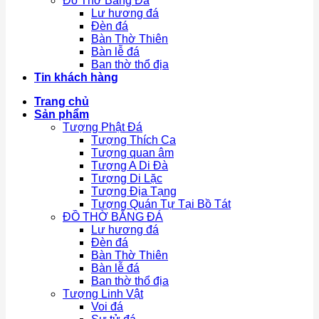
Đồ Thờ Bằng Đá
Lư hương đá
Đèn đá
Bàn Thờ Thiên
Bàn lễ đá
Ban thờ thổ địa
Tin khách hàng
Trang chủ
Sản phẩm
Tượng Phật Đá
Tượng Thích Ca
Tượng quan âm
Tượng A Di Đà
Tượng Di Lặc
Tượng Địa Tạng
Tượng Quán Tự Tại Bồ Tát
ĐỒ THỜ BẰNG ĐÁ
Lư hương đá
Đèn đá
Bàn Thờ Thiên
Bàn lễ đá
Ban thờ thổ địa
Tượng Linh Vật
Voi đá