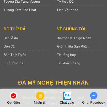
Tượng Địa Tạng Vương
Tỳ Hưu Đá
Tượng Tam Thế Phật
Linh Vật Khác
ĐỒ THỜ ĐÁ
VỀ CHÚNG TÔI
Bàn lễ đá
Xưởng Đá Thiện Nhân
Đèn đá
Giới Thiệu Sản Phẩm
Bàn Thờ Thiên
Tin tổng hợp
Lư hương đá
Tin khách hàng
ĐÁ MỸ NGHỆ THIỆN NHÂN
Hotline: 0932 283 888
Giao hàng toàn quốc và nước ngoài
Gọi điện
Nhắn tin
Chat zalo
Chat Facebook
Cửa hàng trưng bầy: Số 10 Nguyễn Duy Trinh, Quận Ngũ Hành