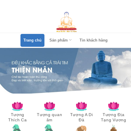
Skip
to
content
Trang chủ
Sản phẩm
Tin khách hàng
Tượng
Tượng quan
Tượng A Di
Tượng Địa
Thích Ca
âm
Đà
Tạng Vương