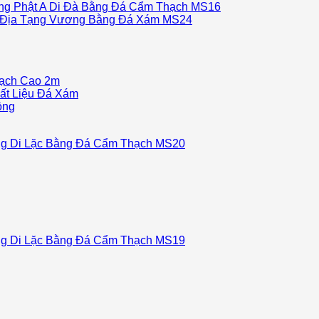
g Phật A Di Đà Bằng Đá Cẩm Thạch MS16
Địa Tạng Vương Bằng Đá Xám MS24
ạch Cao 2m
ất Liệu Đá Xám
ồng