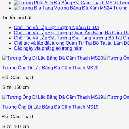
Tượn
Tượng 
Tin tức nổi bật
Chế Tác Và Lắp Đặt Tượng Ngài A DI ĐÀ
Chế Tác Và Lắp Đặt Tượng Quan Âm Bằng Đá Cẩm Th
Chế Tác Và Lắp Đặt Tượng Địa Tạng Vương Bồ Tát Ch
Chế tác và lắp đặt tượng Quán Tự Tại Bồ Tát tại Lâm Đ
Các ngày vía phật giáo trong năm
Tượng Ông Di Lặc Bằng Đá Cẩm Thạch MS20
Đá: Cẩm Thạch
Size: 150 cm
Tượng Ông Di Lặc Bằng Đá Cẩm Thạch MS19
Đá: Cẩm Thạch
Size: 107 cm