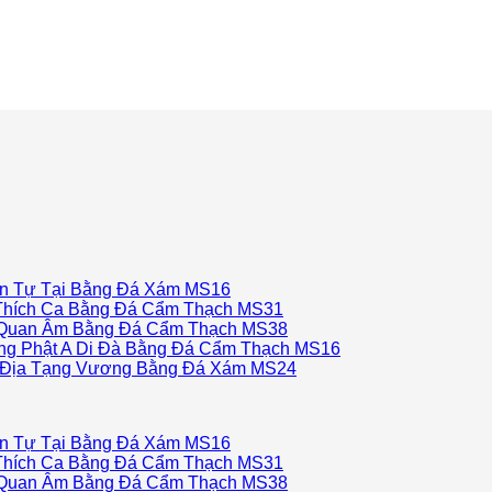
n Tự Tại Bằng Đá Xám MS16
hích Ca Bằng Đá Cẩm Thạch MS31
Quan Âm Bằng Đá Cẩm Thạch MS38
g Phật A Di Đà Bằng Đá Cẩm Thạch MS16
Địa Tạng Vương Bằng Đá Xám MS24
n Tự Tại Bằng Đá Xám MS16
hích Ca Bằng Đá Cẩm Thạch MS31
Quan Âm Bằng Đá Cẩm Thạch MS38