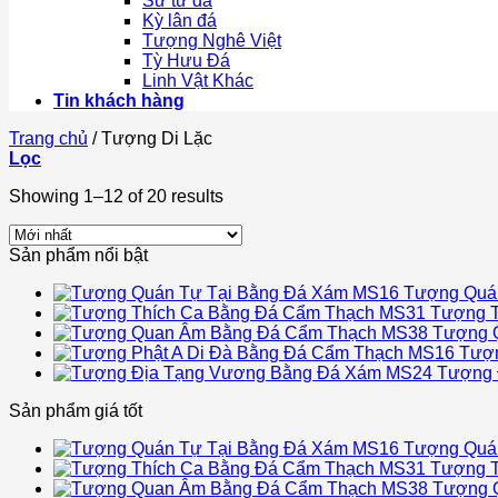
Sư tử đá
Kỳ lân đá
Tượng Nghê Việt
Tỳ Hưu Đá
Linh Vật Khác
Tin khách hàng
Trang chủ
/
Tượng Di Lặc
Lọc
Showing 1–12 of 20 results
Sản phẩm nổi bật
Tượng Quá
Tượng T
Tượng 
Tượn
Tượng 
Sản phẩm giá tốt
Tượng Quá
Tượng T
Tượng 