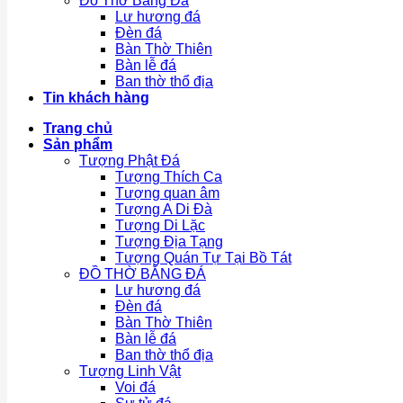
Đồ Thờ Bằng Đá
Lư hương đá
Đèn đá
Bàn Thờ Thiên
Bàn lễ đá
Ban thờ thổ địa
Tin khách hàng
Trang chủ
Sản phẩm
Tượng Phật Đá
Tượng Thích Ca
Tượng quan âm
Tượng A Di Đà
Tượng Di Lặc
Tượng Địa Tạng
Tượng Quán Tự Tại Bồ Tát
ĐỒ THỜ BẰNG ĐÁ
Lư hương đá
Đèn đá
Bàn Thờ Thiên
Bàn lễ đá
Ban thờ thổ địa
Tượng Linh Vật
Voi đá