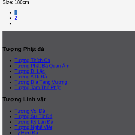
Size: 180cm
1
2
Tượng Phật đá
Tượng Thích Ca
Tượng Phật Bà Quan Âm
Tượng Di Lặc
Tượng A Di Đà
Tượng Địa Tạng Vương
Tượng Tam Thế Phật
Tượng Linh vật
Tượng Voi Đá
Tượng Sư Tử Đá
Tượng Kỳ Lân Đá
Tượng Nghê Việt
Tỳ Hưu Đá