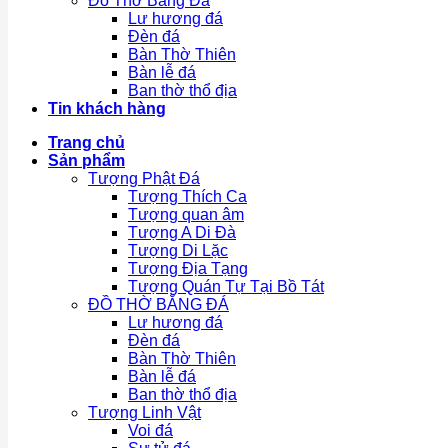
Đồ Thờ Bằng Đá
Lư hương đá
Đèn đá
Bàn Thờ Thiên
Bàn lễ đá
Ban thờ thổ địa
Tin khách hàng
Trang chủ
Sản phẩm
Tượng Phật Đá
Tượng Thích Ca
Tượng quan âm
Tượng A Di Đà
Tượng Di Lặc
Tượng Địa Tạng
Tượng Quán Tự Tại Bồ Tát
ĐỒ THỜ BẰNG ĐÁ
Lư hương đá
Đèn đá
Bàn Thờ Thiên
Bàn lễ đá
Ban thờ thổ địa
Tượng Linh Vật
Voi đá