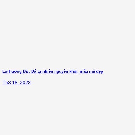
Lư Hương Đá : Đá tự nhiên nguyên khối, mẫu mã đẹp
Th3 18, 2023