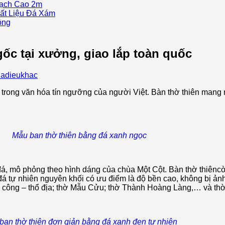
ạch Cao 2m
ất Liệu Đá Xám
ồng
ốc tại xưởng, giao lắp toàn quốc
dadieukhac
 trong văn hóa tín ngưỡng của người Việt. Bàn thờ thiên mang n
Mẫu ban thờ thiên bằng đá xanh ngọc
t đá, mô phỏng theo hình dáng của chùa Một Cột. Bàn thờ thiênc
 đá tự nhiên nguyên khối có ưu điểm là độ bền cao, không bị 
hổ công – thổ địa; thờ Mẫu Cửu; thờ Thành Hoàng Làng,… và thờ
ban thờ thiên đơn giản bằng đá xanh đen tự nhiên