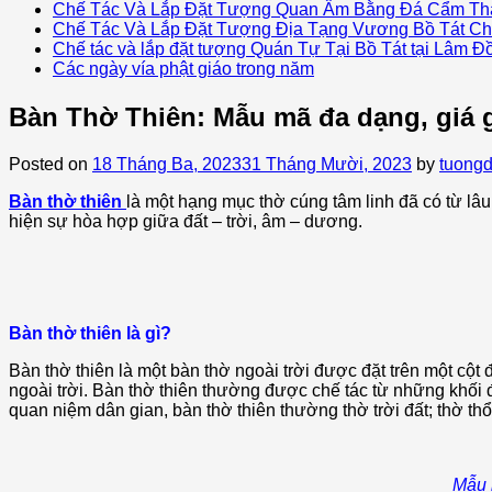
Chế Tác Và Lắp Đặt Tượng Quan Âm Bằng Đá Cẩm Th
Chế Tác Và Lắp Đặt Tượng Địa Tạng Vương Bồ Tát Ch
Chế tác và lắp đặt tượng Quán Tự Tại Bồ Tát tại Lâm Đ
Các ngày vía phật giáo trong năm
Bàn Thờ Thiên: Mẫu mã đa dạng, giá g
Posted on
18 Tháng Ba, 2023
31 Tháng Mười, 2023
by
tuong
Bàn thờ thiên
là một hạng mục thờ cúng tâm linh đã có từ lâu
hiện sự hòa hợp giữa đất – trời, âm – dương.
Bàn thờ thiên là gì?
Bàn thờ thiên là một bàn thờ ngoài trời được đặt trên một cộ
ngoài trời. Bàn thờ thiên thường được chế tác từ những khối
quan niệm dân gian, bàn thờ thiên thường thờ trời đất; thờ t
Mẫu 