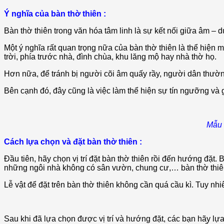
Ý nghĩa của bàn thờ thiên :
Bàn thờ thiên trong văn hóa tâm linh là sự kết nối giữa âm –
Một ý nghĩa rất quan trọng nữa của bàn thờ thiên là thể hiện 
trời, phía trước nhà, đình chùa, khu lăng mộ hay nhà thờ họ.
Hơn nữa, để tránh bị người cõi âm quấy rầy, người dân thường
Bên cạnh đó, đây cũng là việc làm thể hiện sự tín ngưỡng và g
Mẫu 
Cách lựa chọn và đặt bàn thờ thiên :
Đầu tiên, hãy chọn vị trí đặt bàn thờ thiên rồi đến hướng đặt. 
những ngôi nhà không có sân vườn, chung cư,… bàn thờ thiên
Lễ vật để đặt trên bàn thờ thiên không cần quá cầu kì. Tuy nh
Sau khi đã lựa chọn được vị trí và hướng đặt, các bạn hãy lựa