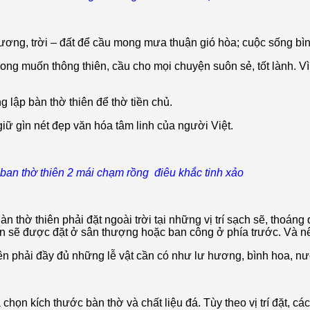
 dương, trời – đất để cầu mong mưa thuận gió hòa; cuộc sống bì
mong muốn thông thiên, cầu cho mọi chuyện suôn sẻ, tốt lành. V
 lập bàn thờ thiên để thờ tiền chủ.
iữ gìn nét đẹp văn hóa tâm linh của người Việt.
ban thờ thiên 2 mái chạm rồng điêu khắc tinh xảo
Bàn thờ thiên phải đặt ngoài trời tại những vị trí sạch sẽ, thoán
 sẽ được đặt ở sân thượng hoặc ban công ở phía trước. Và nên
iên phải đầy đủ những lễ vật cần có như lư hương, bình hoa, nư
 chọn kích thước bàn thờ và chất liệu đá. Tùy theo vị trí đặt, 