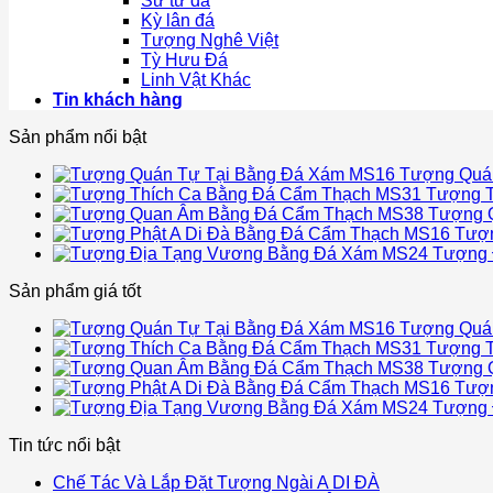
Sư tử đá
Kỳ lân đá
Tượng Nghê Việt
Tỳ Hưu Đá
Linh Vật Khác
Tin khách hàng
Sản phẩm nổi bật
Tượng Quá
Tượng T
Tượng 
Tượn
Tượng 
Sản phẩm giá tốt
Tượng Quá
Tượng T
Tượng 
Tượn
Tượng 
Tin tức nổi bật
Chế Tác Và Lắp Đặt Tượng Ngài A DI ĐÀ