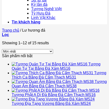
Sư tử đá
Kỳ lân đá
Tượng Nghê Việt
Tỳ Hưu Đá
Linh Vật Khác
Tin khách hàng
Trang chủ
/
Lư hương đá
Lọc
Showing 1–12 of 15 results
Sản phẩm nổi bật
Tượng
Quán Tự Tại Bằng Đá Xám MS16
Tượng
Thích Ca Bằng Đá Cẩm Thạch MS31
Tượng
Quan Âm Bằng Đá Cẩm Thạch MS38
Tượng Phật A Di Đà Bằng Đá Cẩm Thạch MS16
Tượng Địa Tạng Vương Bằng Đá Xám MS24