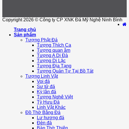
Copyright 2026 © Công ty CP XNK Đá Mỹ Nghệ Ninh Bình
Trang chủ
Sản phẩm
Tượng Phật Đá
Tượng Thích Ca
Tượng quan âm
Tượng A Di Đà
Tượng Di Lặc
Tượng Địa Tạng
Tượng Quán Tự Tại Bồ Tát
Tượng Linh Vật
Voi đá
Sư tử đá
Kỳ lân đá
Tượng Nghê Việt
Tỳ Hưu Đá
Linh Vật Khác
Đồ Thờ Bằng Đá
Lư hương đá
Đèn đá
Bàn Thờ Thiên