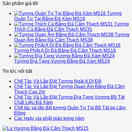
Sản phẩm giá tốt
Tượng
Quán Tự Tại Bằng Đá Xám MS16
Tượng
Thích Ca Bằng Đá Cẩm Thạch MS31
Tượng
Quan Âm Bằng Đá Cẩm Thạch MS38
Tượng Phật A Di Đà Bằng Đá Cẩm Thạch MS16
Tượng Địa Tạng Vương Bằng Đá Xám MS24
Tin tức nổi bật
Chế Tác Và Lắp Đặt Tượng Ngài A DI ĐÀ
Chế Tác Và Lắp Đặt Tượng Quan Âm Bằng Đá Cẩm
Thạch Cao 2m
Chế Tác Và Lắp Đặt Tượng Địa Tạng Vương Bồ Tát
Chất Liệu Đá Xám
Chế tác và lắp đặt tượng Quán Tự Tại Bồ Tát tại Lâm
Đồng
Các ngày vía phật giáo trong năm