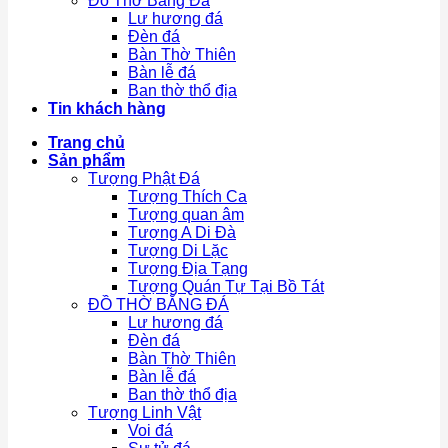
Đồ Thờ Bằng Đá
Lư hương đá
Đèn đá
Bàn Thờ Thiên
Bàn lễ đá
Ban thờ thổ địa
Tin khách hàng
Trang chủ
Sản phẩm
Tượng Phật Đá
Tượng Thích Ca
Tượng quan âm
Tượng A Di Đà
Tượng Di Lặc
Tượng Địa Tạng
Tượng Quán Tự Tại Bồ Tát
ĐỒ THỜ BẰNG ĐÁ
Lư hương đá
Đèn đá
Bàn Thờ Thiên
Bàn lễ đá
Ban thờ thổ địa
Tượng Linh Vật
Voi đá