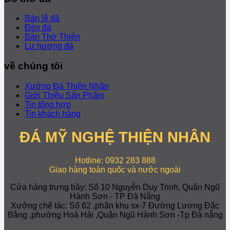
Bàn lễ đá
Đèn đá
Bàn Thờ Thiên
Lư hương đá
về chúng tôi
Xưởng Đá Thiện Nhân
Giới Thiệu Sản Phẩm
Tin tổng hợp
Tin khách hàng
ĐÁ MỸ NGHỆ THIỆN NHÂN
Hotline: 0932 283 888
Giao hàng toàn quốc và nước ngoài
Cửa hàng trưng bầy: Số 10 Nguyễn Duy Trinh, Quận Ngũ
Hành Sơn - TP Đà Nẵng
Xưởng chế tác: Số 62 ,phân khu sx-7 Đường Lương Đắc
Bằng ,phường Hoà Hải ,Quận Ngũ Hành Sơn -Tp Đà nẵng