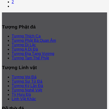
2
Tượng Phật đá
Tượng Thích Ca
Tượng Phật Bà Quan Âm
Tượng Di Lặc
Tượng A Di Đà
Tượng Địa Tạng Vương
Tượng Tam Thế Phật
Tượng Linh vật
Tượng Voi Đá
Tượng Sư Tử Đá
Tượng Kỳ Lân Đá
Tượng Nghê Việt
Tỳ Hưu Đá
Linh Vật Khác
Đồ thờ đá