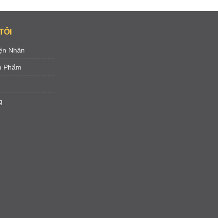
TÔI
ện Nhân
ản Phẩm
g