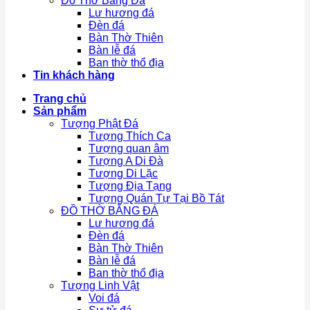
Đồ Thờ Bằng Đá
Lư hương đá
Đèn đá
Bàn Thờ Thiên
Bàn lễ đá
Ban thờ thổ địa
Tin khách hàng
Trang chủ
Sản phẩm
Tượng Phật Đá
Tượng Thích Ca
Tượng quan âm
Tượng A Di Đà
Tượng Di Lặc
Tượng Địa Tạng
Tượng Quán Tự Tại Bồ Tát
ĐỒ THỜ BẰNG ĐÁ
Lư hương đá
Đèn đá
Bàn Thờ Thiên
Bàn lễ đá
Ban thờ thổ địa
Tượng Linh Vật
Voi đá