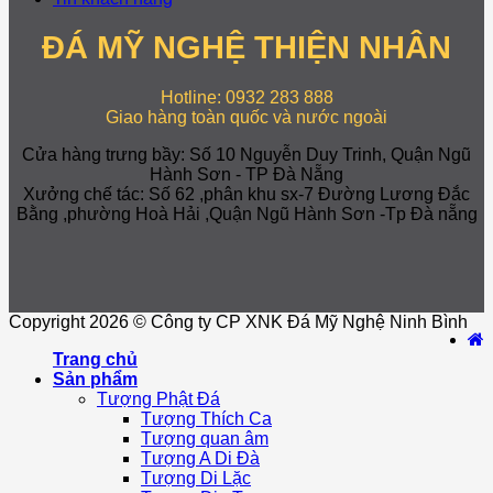
ĐÁ MỸ NGHỆ THIỆN NHÂN
Hotline: 0932 283 888
Giao hàng toàn quốc và nước ngoài
Cửa hàng trưng bầy: Số 10 Nguyễn Duy Trinh, Quận Ngũ
Hành Sơn - TP Đà Nẵng
Xưởng chế tác: Số 62 ,phân khu sx-7 Đường Lương Đắc
Bằng ,phường Hoà Hải ,Quận Ngũ Hành Sơn -Tp Đà nẵng
Copyright 2026 © Công ty CP XNK Đá Mỹ Nghệ Ninh Bình
Trang chủ
Sản phẩm
Tượng Phật Đá
Tượng Thích Ca
Tượng quan âm
Tượng A Di Đà
Tượng Di Lặc