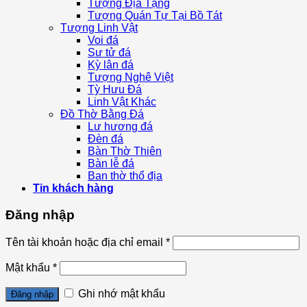
Tượng Địa Tạng
Tượng Quán Tự Tại Bồ Tát
Tượng Linh Vật
Voi đá
Sư tử đá
Kỳ lân đá
Tượng Nghê Việt
Tỳ Hưu Đá
Linh Vật Khác
Đồ Thờ Bằng Đá
Lư hương đá
Đèn đá
Bàn Thờ Thiên
Bàn lễ đá
Ban thờ thổ địa
Tin khách hàng
Đăng nhập
Tên tài khoản hoặc địa chỉ email
*
Mật khẩu
*
Ghi nhớ mật khẩu
Đăng nhập