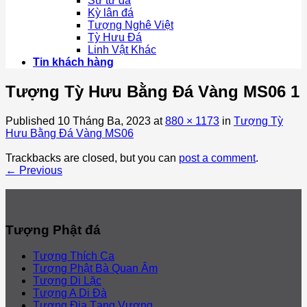
Sư tử đá
Kỳ lân đá
Tượng Nghê Việt
Tỳ Hưu Đá
Linh Vật Khác
Tin khách hàng
Tượng Tỳ Hưu Bằng Đá Vàng MS06 1
Published
10 Tháng Ba, 2023
at
880 × 1173
in
Tượng Tỳ
Hưu Bằng Đá Vàng MS06
Trackbacks are closed, but you can
post a comment
.
←
Previous
Tượng Phật đá
Tượng Thích Ca
Tượng Phật Bà Quan Âm
Tượng Di Lặc
Tượng A Di Đà
Tượng Địa Tạng Vương