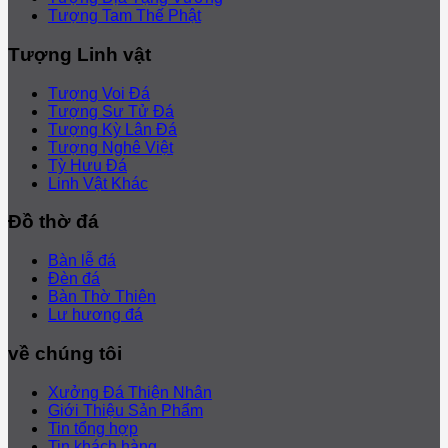
Tượng Tam Thế Phật
Tượng Linh vật
Tượng Voi Đá
Tượng Sư Tử Đá
Tượng Kỳ Lân Đá
Tượng Nghê Việt
Tỳ Hưu Đá
Linh Vật Khác
Đồ thờ đá
Bàn lễ đá
Đèn đá
Bàn Thờ Thiên
Lư hương đá
về chúng tôi
Xưởng Đá Thiện Nhân
Giới Thiệu Sản Phẩm
Tin tổng hợp
Tin khách hàng