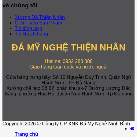
về chúng tôi
Xưởng Đá Thiện Nhân
Giới Thiệu Sản Phẩm
Tin tổng hợp
Tin khách hàng
ĐÁ MỸ NGHỆ THIỆN NHÂN
Hotline: 0932 283 888
Giao hàng toàn quốc và nước ngoài
Cửa hàng trưng bầy: Số 10 Nguyễn Duy Trinh, Quận Ngũ
Hành Sơn - TP Đà Nẵng
Xưởng chế tác: Số 62 ,phân khu sx-7 Đường Lương Đắc
Bằng ,phường Hoà Hải ,Quận Ngũ Hành Sơn -Tp Đà nẵng
Copyright 2026 © Công ty CP XNK Đá Mỹ Nghệ Ninh Bình
Trang chủ