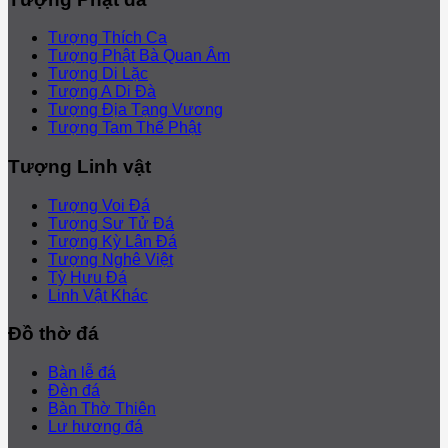
Tượng Thích Ca
Tượng Phật Bà Quan Âm
Tượng Di Lặc
Tượng A Di Đà
Tượng Địa Tạng Vương
Tượng Tam Thế Phật
Tượng Linh vật
Tượng Voi Đá
Tượng Sư Tử Đá
Tượng Kỳ Lân Đá
Tượng Nghê Việt
Tỳ Hưu Đá
Linh Vật Khác
Đồ thờ đá
Bàn lễ đá
Đèn đá
Bàn Thờ Thiên
Lư hương đá