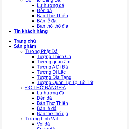
Đồ Thờ Bằng Đá
Lư hương đá
Đèn đá
Bàn Thờ Thiên
Bàn lễ đá
Ban thờ thổ địa
Tin khách hàng
Trang chủ
Sản phẩm
Tượng Phật Đá
Tượng Thích Ca
Tượng quan âm
Tượng A Di Đà
Tượng Di Lặc
Tượng Địa Tạng
Tượng Quán Tự Tại Bồ Tát
ĐỒ THỜ BẰNG ĐÁ
Lư hương đá
Đèn đá
Bàn Thờ Thiên
Bàn lễ đá
Ban thờ thổ địa
Tượng Linh Vật
Voi đá