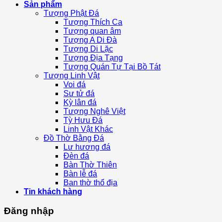
Sản phẩm
Tượng Phật Đá
Tượng Thích Ca
Tượng quan âm
Tượng A Di Đà
Tượng Di Lặc
Tượng Địa Tạng
Tượng Quán Tự Tại Bồ Tát
Tượng Linh Vật
Voi đá
Sư tử đá
Kỳ lân đá
Tượng Nghê Việt
Tỳ Hưu Đá
Linh Vật Khác
Đồ Thờ Bằng Đá
Lư hương đá
Đèn đá
Bàn Thờ Thiên
Bàn lễ đá
Ban thờ thổ địa
Tin khách hàng
Đăng nhập