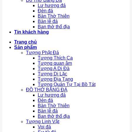
Đồ Thờ Bằng Đá
Lư hương đá
Đèn đá
Bàn Thờ Thiên
Bàn lễ đá
Ban thờ thổ địa
Tin khách hàng
Trang chủ
Sản phẩm
Tượng Phật Đá
Tượng Thích Ca
Tượng quan âm
Tượng A Di Đà
Tượng Di Lặc
Tượng Địa Tạng
Tượng Quán Tự Tại Bồ Tát
ĐỒ THỜ BẰNG ĐÁ
Lư hương đá
Đèn đá
Bàn Thờ Thiên
Bàn lễ đá
Ban thờ thổ địa
Tượng Linh Vật
Voi đá