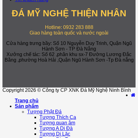
ĐÁ MỸ NGHỆ THIỆN NHÂN
Hotline: 0932 283 888
Giao hàng toàn quốc và nước ngoài
Cửa hàng trưng bầy: Số 10 Nguyễn Duy Trinh, Quận Ngũ
Hành Sơn - TP Đà Nẵng
Xưởng chế tác: Số 62 ,phân khu sx-7 Đường Lương Đắc
Bằng ,phường Hoà Hải ,Quận Ngũ Hành Sơn -Tp Đà nẵng
Copyright 2026 © Công ty CP XNK Đá Mỹ Nghệ Ninh Bình
Trang chủ
Sản phẩm
Tượng Phật Đá
Tượng Thích Ca
Tượng quan âm
Tượng A Di Đà
Tượng Di Lặc