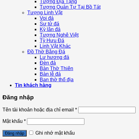
Tượng Địa Tạng
Tượng Quán Tự Tại Bồ Tát
Tượng Linh Vật
Voi đá
Sư tử đá
Kỳ lân đá
Tượng Nghê Việt
Tỳ Hưu Đá
Linh Vật Khác
Đồ Thờ Bằng Đá
Lư hương đá
Đèn đá
Bàn Thờ Thiên
Bàn lễ đá
Ban thờ thổ địa
Tin khách hàng
Đăng nhập
Tên tài khoản hoặc địa chỉ email
*
Mật khẩu
*
Ghi nhớ mật khẩu
Đăng nhập