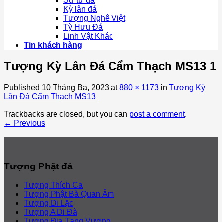
Sư tử đá
Kỳ lân đá
Tượng Nghê Việt
Tỳ Hưu Đá
Linh Vật Khác
Tin khách hàng
Tượng Kỳ Lân Đá Cẩm Thạch MS13 1
Published
10 Tháng Ba, 2023
at
880 × 1173
in
Tượng Kỳ
Lân Đá Cẩm Thạch MS13
Trackbacks are closed, but you can
post a comment
.
←
Previous
Tượng Phật đá
Tượng Thích Ca
Tượng Phật Bà Quan Âm
Tượng Di Lặc
Tượng A Di Đà
Tượng Địa Tạng Vương