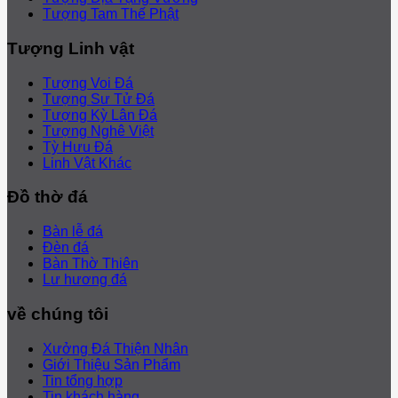
Tượng Tam Thế Phật
Tượng Linh vật
Tượng Voi Đá
Tượng Sư Tử Đá
Tượng Kỳ Lân Đá
Tượng Nghê Việt
Tỳ Hưu Đá
Linh Vật Khác
Đồ thờ đá
Bàn lễ đá
Đèn đá
Bàn Thờ Thiên
Lư hương đá
về chúng tôi
Xưởng Đá Thiện Nhân
Giới Thiệu Sản Phẩm
Tin tổng hợp
Tin khách hàng