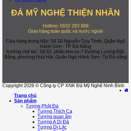
ĐÁ MỸ NGHỆ THIỆN NHÂN
Hotline: 0932 283 888
Giao hàng toàn quốc và nước ngoài
Cửa hàng trưng bầy: Số 10 Nguyễn Duy Trinh, Quận Ngũ
Hành Sơn - TP Đà Nẵng
Xưởng chế tác: Số 62 ,phân khu sx-7 Đường Lương Đắc
Bằng ,phường Hoà Hải ,Quận Ngũ Hành Sơn -Tp Đà nẵng
Copyright 2026 © Công ty CP XNK Đá Mỹ Nghệ Ninh Bình
Trang chủ
Sản phẩm
Tượng Phật Đá
Tượng Thích Ca
Tượng quan âm
Tượng A Di Đà
Tượng Di Lặc