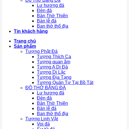
Đồ Thờ Bằng Đá
Lư hương đá
Đèn đá
Bàn Thờ Thiên
Bàn lễ đá
Ban thờ thổ địa
Tin khách hàng
Trang chủ
Sản phẩm
Tượng Phật Đá
Tượng Thích Ca
Tượng quan âm
Tượng A Di Đà
Tượng Di Lặc
Tượng Địa Tạng
Tượng Quán Tự Tại Bồ Tát
ĐỒ THỜ BẰNG ĐÁ
Lư hương đá
Đèn đá
Bàn Thờ Thiên
Bàn lễ đá
Ban thờ thổ địa
Tượng Linh Vật
Voi đá