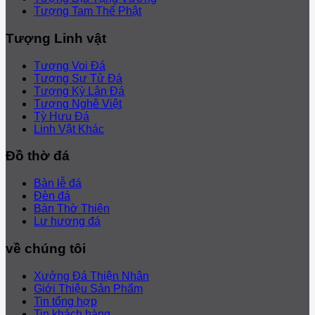
Tượng Tam Thế Phật
Tượng Linh vật
Tượng Voi Đá
Tượng Sư Tử Đá
Tượng Kỳ Lân Đá
Tượng Nghê Việt
Tỳ Hưu Đá
Linh Vật Khác
Đồ thờ đá
Bàn lễ đá
Đèn đá
Bàn Thờ Thiên
Lư hương đá
về chúng tôi
Xưởng Đá Thiện Nhân
Giới Thiệu Sản Phẩm
Tin tổng hợp
Tin khách hàng