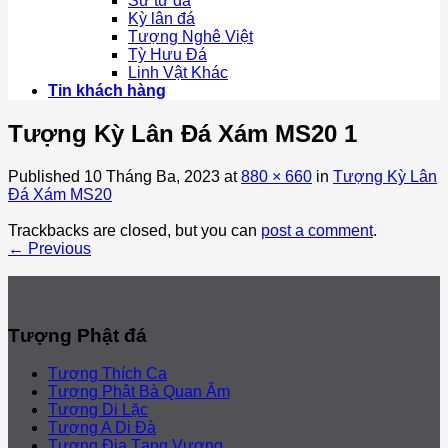
Sư tử đá
Kỳ lân đá
Tượng Nghê Việt
Tỳ Hưu Đá
Linh Vật Khác
Tin khách hàng
Tượng Kỳ Lân Đá Xám MS20 1
Published
10 Tháng Ba, 2023
at
880 × 660
in
Tượng Kỳ Lân
Đá Xám MS20
Trackbacks are closed, but you can
post a comment
.
←
Previous
Tượng Phật đá
Tượng Thích Ca
Tượng Phật Bà Quan Âm
Tượng Di Lặc
Tượng A Di Đà
Tượng Địa Tạng Vương