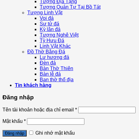
Tượng Địa Tạng
Tượng Quán Tự Tại Bồ Tát
Tượng Linh Vật
Voi đá
Sư tử đá
Kỳ lân đá
Tượng Nghê Việt
Tỳ Hưu Đá
Linh Vật Khác
Đồ Thờ Bằng Đá
Lư hương đá
Đèn đá
Bàn Thờ Thiên
Bàn lễ đá
Ban thờ thổ địa
Tin khách hàng
Đăng nhập
Tên tài khoản hoặc địa chỉ email
*
Mật khẩu
*
Ghi nhớ mật khẩu
Đăng nhập