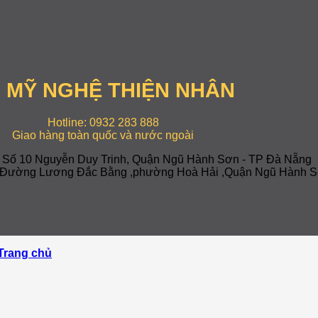
 MỸ NGHỆ THIỆN NHÂN
Hotline: 0932 283 888
Giao hàng toàn quốc và nước ngoài
: Số 10 Nguyễn Duy Trinh, Quận Ngũ Hành Sơn - TP Đà Nẵng
-7 Đường Lương Đắc Bằng ,phường Hoà Hải ,Quận Ngũ Hành S
Trang chủ