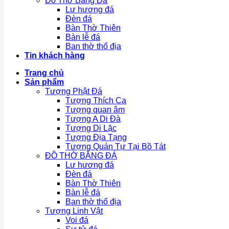
Đồ Thờ Bằng Đá
Lư hương đá
Đèn đá
Bàn Thờ Thiên
Bàn lễ đá
Ban thờ thổ địa
Tin khách hàng
Trang chủ
Sản phẩm
Tượng Phật Đá
Tượng Thích Ca
Tượng quan âm
Tượng A Di Đà
Tượng Di Lặc
Tượng Địa Tạng
Tượng Quán Tự Tại Bồ Tát
ĐỒ THỜ BẰNG ĐÁ
Lư hương đá
Đèn đá
Bàn Thờ Thiên
Bàn lễ đá
Ban thờ thổ địa
Tượng Linh Vật
Voi đá