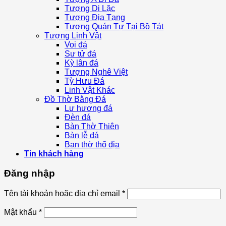
Tượng Di Lặc
Tượng Địa Tạng
Tượng Quán Tự Tại Bồ Tát
Tượng Linh Vật
Voi đá
Sư tử đá
Kỳ lân đá
Tượng Nghê Việt
Tỳ Hưu Đá
Linh Vật Khác
Đồ Thờ Bằng Đá
Lư hương đá
Đèn đá
Bàn Thờ Thiên
Bàn lễ đá
Ban thờ thổ địa
Tin khách hàng
Đăng nhập
Tên tài khoản hoặc địa chỉ email
*
Mật khẩu
*