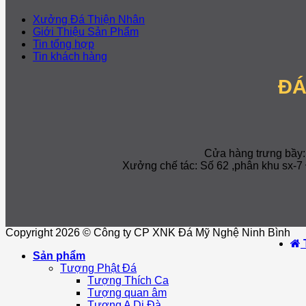
Xưởng Đá Thiện Nhân
Giới Thiệu Sản Phẩm
Tin tổng hợp
Tin khách hàng
ĐÁ
Cửa hàng trưng bầy
Xưởng chế tác: Số 62 ,phân khu sx
Copyright 2026 © Công ty CP XNK Đá Mỹ Nghệ Ninh Bình
Sản phẩm
Tượng Phật Đá
Tượng Thích Ca
Tượng quan âm
Tượng A Di Đà