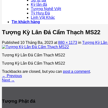
Sư tử đá
Kỳ lân đá
Tượng Nghê Việt
Tỳ Hưu Đá
Linh Vật Khác
Tin khách hàng
Tượng Kỳ Lân Đá Cẩm Thạch MS22
Published
10 Tháng Ba, 2023
at
880 × 1173
in
Tượng Kỳ Lân
Tượng Kỳ Lân Đá Cẩm Thạch MS22
Tượng Kỳ Lân Đá Cẩm Thạch MS22
Trackbacks are closed, but you can
post a comment
.
←
Previous
Next
→
Tượng Phật đá