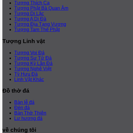
Tượng Thích Ca
Tượng Phật Bà Quan Âm
Tượng Di Lặc
Tượng A Di Đà
Tượng Địa Tạng Vương
Tượng Tam Thế Phật
Tượng Linh vật
Tượng Voi Đá
Tượng Sư Tử Đá
Tượng Kỳ Lân Đá
Tượng Nghê Việt
Tỳ Hưu Đá
Linh Vật Khác
Đồ thờ đá
Bàn lễ đá
Đèn đá
Bàn Thờ Thiên
Lư hương đá
về chúng tôi