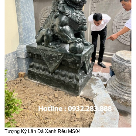
Tượng Kỳ Lân Đá Xanh Rêu MS04