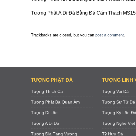
Tượng Phật A Di Đà Bằng Đá Cẩm Thạch MS15
Trackbacks are closed, but you can
post a comment
.
TƯỢNG PHẬT ĐÁ
TƯỢNG LINH 
Tượng Thích Ca
Tượng Voi Đá
Tượng Phật Bà Quan Âm
Tượng Sư Tử Đá
Tượng Di Lặc
Tượng Kỳ Lân Đ
Tượng A Di Đà
Tượng Nghê Việt
Tượng Địa Tạng Vương
Tỳ Hưu Đá