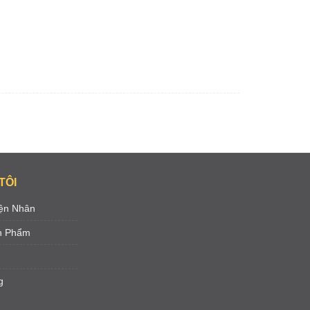
TÔI
ện Nhân
ản Phẩm
g