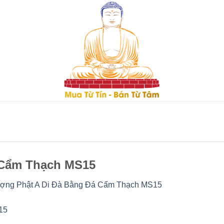
 Cẩm Thạch MS15
ợng Phật A Di Đà Bằng Đá Cẩm Thạch MS15