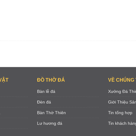
VẬT
ĐỒ THỜ ĐÁ
VỀ CHÚNG 
Bàn lễ đá
Xưởng Đá Thi
Đèn đá
Giới Thiệu S
á
Bàn Thờ Thiên
Tin tổng hợp
Lư hương đá
Tin khách hàn