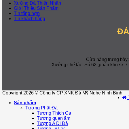
Xưởng Đá Thiện Nhân
Giới Thiệu Sản Phẩm
Tin tổng hợp
Tin khách hàng
ĐÁ
Cửa hàng trưng bầy
Xưởng chế tác: Số 62 ,phân khu sx
Copyright 2026 © Công ty CP XNK Đá Mỹ Nghệ Ninh Bình
Sản phẩm
Tượng Phật Đá
Tượng Thích Ca
Tượng quan âm
Tượng A Di Đà
Tượng Di Lặc