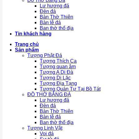
Đồ Thờ Bằng Đá
Lư hương đá
Đèn đá
Bàn Thờ Thiên
Bàn lễ đá
Ban thờ thổ địa
Tin khách hàng
Trang chủ
Sản phẩm
Tượng Phật Đá
Tượng Thích Ca
Tượng quan âm
Tượng A Di Đà
Tượng Di Lặc
Tượng Địa Tạng
Tượng Quán Tự Tại Bồ Tát
ĐỒ THỜ BẰNG ĐÁ
Lư hương đá
Đèn đá
Bàn Thờ Thiên
Bàn lễ đá
Ban thờ thổ địa
Tượng Linh Vật
Voi đá