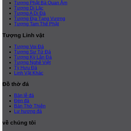
Tượng Phật Bà Quan Âm
Tượng Di Lặc
Tượng A Di Đà
Tượng Địa Tạng Vương
Tượng Tam Thế Phật
Tượng Linh vật
Tượng Voi Đá
Tượng Sư Tử Đá
Tượng Kỳ Lân Đá
Tượng Nghê Việt
Tỳ Hưu Đá
Linh Vật Khác
Đồ thờ đá
Bàn lễ đá
Đèn đá
Bàn Thờ Thiên
Lư hương đá
về chúng tôi