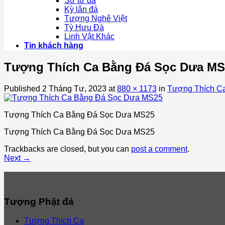
Sư tử đá
Kỳ lân đá
Tượng Nghê Việt
Tỳ Hưu Đá
Linh Vật Khác
Tin khách hàng
Tượng Thích Ca Bằng Đá Sọc Dưa MS
Published
2 Tháng Tư, 2023
at
880 × 1173
in
Tượng Thích C
Tượng Thích Ca Bằng Đá Sọc Dưa MS25
Tượng Thích Ca Bằng Đá Sọc Dưa MS25
Trackbacks are closed, but you can
post a comment
.
Next
→
Tượng Phật đá
Tượng Thích Ca