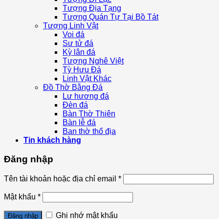
Tượng Địa Tạng
Tượng Quán Tự Tại Bồ Tát
Tượng Linh Vật
Voi đá
Sư tử đá
Kỳ lân đá
Tượng Nghê Việt
Tỳ Hưu Đá
Linh Vật Khác
Đồ Thờ Bằng Đá
Lư hương đá
Đèn đá
Bàn Thờ Thiên
Bàn lễ đá
Ban thờ thổ địa
Tin khách hàng
Đăng nhập
Tên tài khoản hoặc địa chỉ email
*
Mật khẩu
*
Ghi nhớ mật khẩu
Đăng nhập