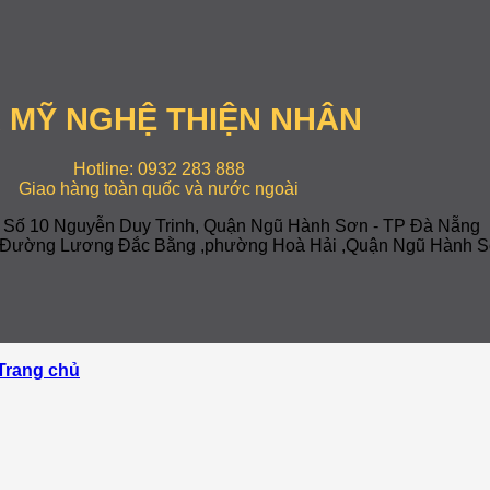
 MỸ NGHỆ THIỆN NHÂN
Hotline: 0932 283 888
Giao hàng toàn quốc và nước ngoài
: Số 10 Nguyễn Duy Trinh, Quận Ngũ Hành Sơn - TP Đà Nẵng
-7 Đường Lương Đắc Bằng ,phường Hoà Hải ,Quận Ngũ Hành S
Trang chủ