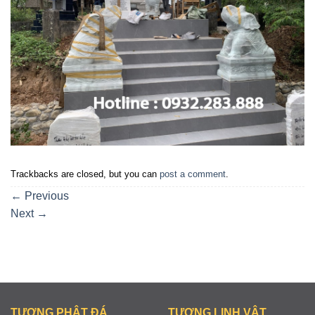
Trackbacks are closed, but you can
post a comment
.
←
Previous
Next
→
TƯỢNG PHẬT ĐÁ
TƯỢNG LINH VẬT