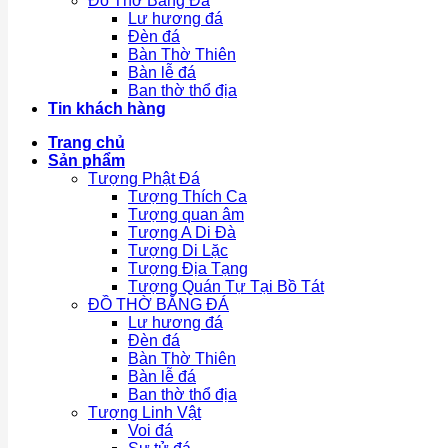
Đồ Thờ Bằng Đá
Lư hương đá
Đèn đá
Bàn Thờ Thiên
Bàn lễ đá
Ban thờ thổ địa
Tin khách hàng
Trang chủ
Sản phẩm
Tượng Phật Đá
Tượng Thích Ca
Tượng quan âm
Tượng A Di Đà
Tượng Di Lặc
Tượng Địa Tạng
Tượng Quán Tự Tại Bồ Tát
ĐỒ THỜ BẰNG ĐÁ
Lư hương đá
Đèn đá
Bàn Thờ Thiên
Bàn lễ đá
Ban thờ thổ địa
Tượng Linh Vật
Voi đá