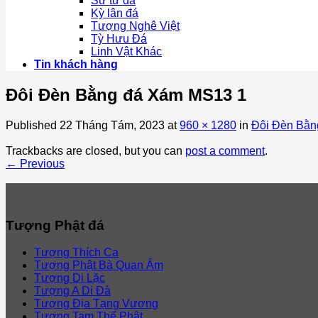
Sư tử đá
Kỳ lân đá
Tượng Nghê Việt
Tỳ Hưu Đá
Linh Vật Khác
Tin khách hàng
Đôi Đèn Bằng đá Xám MS13 1
Published
22 Tháng Tám, 2023
at
960 × 1280
in
Đôi Đèn Bằ
Trackbacks are closed, but you can
post a comment
.
←
Previous
Tượng Phật đá
Tượng Thích Ca
Tượng Phật Bà Quan Âm
Tượng Di Lặc
Tượng A Di Đà
Tượng Địa Tạng Vương
Tượng Tam Thế Phật