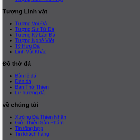
Tượng Linh vật
Tượng Voi Đá
Tượng Sư Tử Đá
Tượng Kỳ Lân Đá
Tượng Nghê Việt
Tỳ Hưu Đá
Linh Vật Khác
Đồ thờ đá
Bàn lễ đá
Đèn đá
Bàn Thờ Thiên
Lư hương đá
về chúng tôi
Xưởng Đá Thiện Nhân
Giới Thiệu Sản Phẩm
Tin tổng hợp
Tin khách hàng