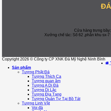
ĐÁ
Cửa hàng trưng bầy
Xưởng chế tác: Số 62 ,phân khu sx
Copyright 2026 © Công ty CP XNK Đá Mỹ Nghệ Ninh Bình
Sản phẩm
Tượng Phật Đá
Tượng Thích Ca
Tượng quan âm
Tượng A Di Đà
Tượng Di Lặc
Tượng Địa Tạng
Tượng Quán Tự Tại Bồ Tát
Tượng Linh Vật
Voi đá