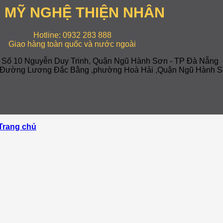
 MỸ NGHỆ THIỆN NHÂN
Hotline: 0932 283 888
Giao hàng toàn quốc và nước ngoài
: Số 10 Nguyễn Duy Trinh, Quận Ngũ Hành Sơn - TP Đà Nẵng
-7 Đường Lương Đắc Bằng ,phường Hoà Hải ,Quận Ngũ Hành S
Trang chủ