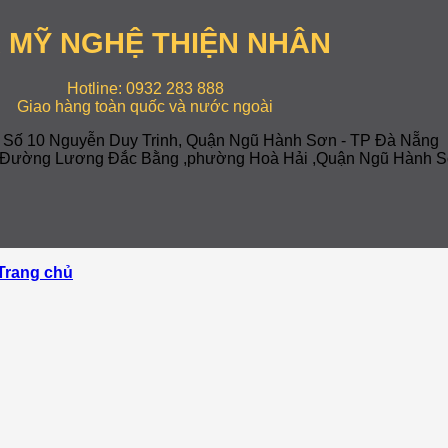
 MỸ NGHỆ THIỆN NHÂN
Hotline: 0932 283 888
Giao hàng toàn quốc và nước ngoài
: Số 10 Nguyễn Duy Trinh, Quận Ngũ Hành Sơn - TP Đà Nẵng
-7 Đường Lương Đắc Bằng ,phường Hoà Hải ,Quận Ngũ Hành S
Trang chủ