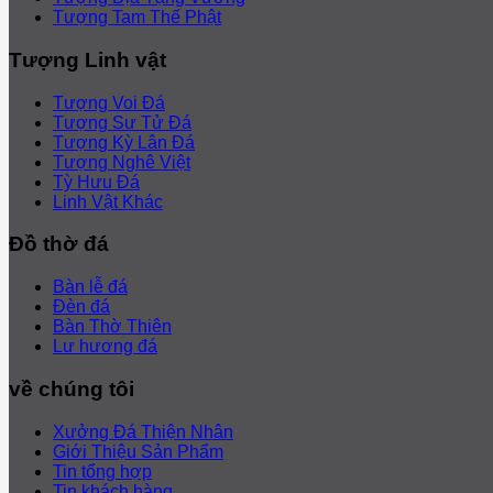
Tượng Tam Thế Phật
Tượng Linh vật
Tượng Voi Đá
Tượng Sư Tử Đá
Tượng Kỳ Lân Đá
Tượng Nghê Việt
Tỳ Hưu Đá
Linh Vật Khác
Đồ thờ đá
Bàn lễ đá
Đèn đá
Bàn Thờ Thiên
Lư hương đá
về chúng tôi
Xưởng Đá Thiện Nhân
Giới Thiệu Sản Phẩm
Tin tổng hợp
Tin khách hàng