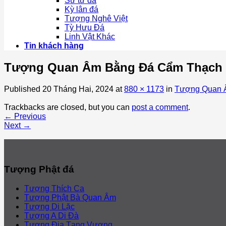
Sư tử đá
Kỳ lân đá
Tượng Nghê Việt
Tỳ Hưu Đá
Linh Vật Khác
Tin khách hàng
Tượng Quan Âm Bằng Đá Cẩm Thạch 
Published
20 Tháng Hai, 2024
at
880 × 1173
in
Tượng Quan 
Trackbacks are closed, but you can
post a comment
.
←
Previous
Next
→
Tượng Phật đá
Tượng Thích Ca
Tượng Phật Bà Quan Âm
Tượng Di Lặc
Tượng A Di Đà
Tượng Địa Tạng Vương