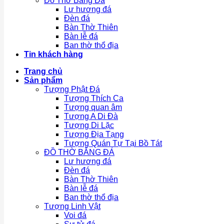
Đồ Thờ Bằng Đá
Lư hương đá
Đèn đá
Bàn Thờ Thiên
Bàn lễ đá
Ban thờ thổ địa
Tin khách hàng
Trang chủ
Sản phẩm
Tượng Phật Đá
Tượng Thích Ca
Tượng quan âm
Tượng A Di Đà
Tượng Di Lặc
Tượng Địa Tạng
Tượng Quán Tự Tại Bồ Tát
ĐỒ THỜ BẰNG ĐÁ
Lư hương đá
Đèn đá
Bàn Thờ Thiên
Bàn lễ đá
Ban thờ thổ địa
Tượng Linh Vật
Voi đá