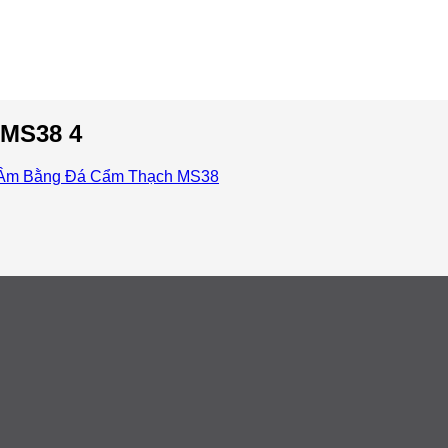
MS38 4
Âm Bằng Đá Cẩm Thạch MS38