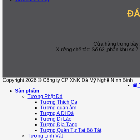
ĐÁ
Cửa hàng trưng bầy
Xưởng chế tác: Số 62 ,phân khu sx
Copyright 2026 © Công ty CP XNK Đá Mỹ Nghệ Ninh Bình
Sản phẩm
Tượng Phật Đá
Tượng Thích Ca
Tượng quan âm
Tượng A Di Đà
Tượng Di Lặc
Tượng Địa Tạng
Tượng Quán Tự Tại Bồ Tát
Tượng Linh Vật