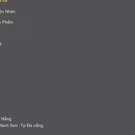
TÔI
ện Nhân
ản Phẩm
g
à Nẵng
 Hành Sơn -Tp Đà nẵng