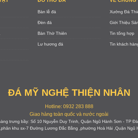
VẬT
ĐỒ THỜ ĐÁ
VỀ CHÚNG 
Bàn lễ đá
Xưởng Đá Thi
Đèn đá
Giới Thiệu S
á
Bàn Thờ Thiên
Tin tổng hợp
Lư hương đá
Tin khách hàn
ĐÁ MỸ NGHỆ THIỆN NHÂN
Hotline: 0932 283 888
Giao hàng toàn quốc và nước ngoài
àng trưng bầy: Số 10 Nguyễn Duy Trinh, Quận Ngũ Hành Sơn - TP Đ
 ,phân khu sx-7 Đường Lương Đắc Bằng ,phường Hoà Hải ,Quận Ngũ