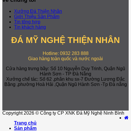
Xưởng Đá Thiện Nhân
Giới Thiệu Sản Phẩm
Tin tổng hợp
Tin khách hàng
ĐÁ MỸ NGHỆ THIỆN NHÂN
Hotline: 0932 283 888
Giao hàng toàn quốc và nước ngoài
Cửa hàng trưng bầy: Số 10 Nguyễn Duy Trinh, Quận Ngũ
Hành Sơn - TP Đà Nẵng
Xưởng chế tác: Số 62 ,phân khu sx-7 Đường Lương Đắc
Bằng ,phường Hoà Hải ,Quận Ngũ Hành Sơn -Tp Đà nẵng
Copyright 2026 © Công ty CP XNK Đá Mỹ Nghệ Ninh Bình
Trang chủ
Sản phẩm