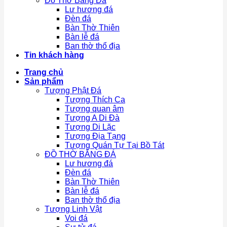
Đồ Thờ Bằng Đá
Lư hương đá
Đèn đá
Bàn Thờ Thiên
Bàn lễ đá
Ban thờ thổ địa
Tin khách hàng
Trang chủ
Sản phẩm
Tượng Phật Đá
Tượng Thích Ca
Tượng quan âm
Tượng A Di Đà
Tượng Di Lặc
Tượng Địa Tạng
Tượng Quán Tự Tại Bồ Tát
ĐỒ THỜ BẰNG ĐÁ
Lư hương đá
Đèn đá
Bàn Thờ Thiên
Bàn lễ đá
Ban thờ thổ địa
Tượng Linh Vật
Voi đá