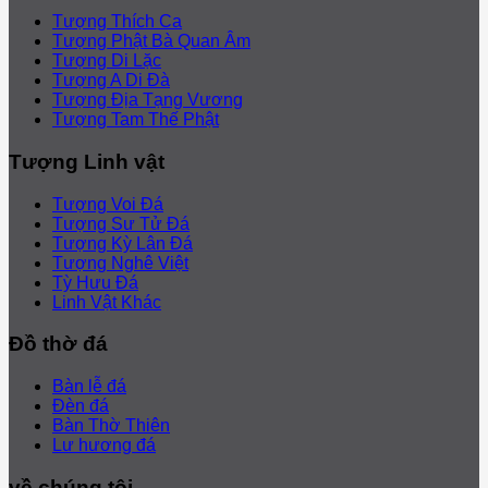
Tượng Thích Ca
Tượng Phật Bà Quan Âm
Tượng Di Lặc
Tượng A Di Đà
Tượng Địa Tạng Vương
Tượng Tam Thế Phật
Tượng Linh vật
Tượng Voi Đá
Tượng Sư Tử Đá
Tượng Kỳ Lân Đá
Tượng Nghê Việt
Tỳ Hưu Đá
Linh Vật Khác
Đồ thờ đá
Bàn lễ đá
Đèn đá
Bàn Thờ Thiên
Lư hương đá
về chúng tôi