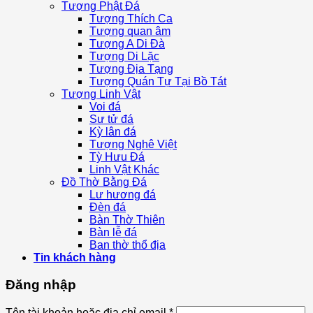
Tượng Phật Đá
Tượng Thích Ca
Tượng quan âm
Tượng A Di Đà
Tượng Di Lặc
Tượng Địa Tạng
Tượng Quán Tự Tại Bồ Tát
Tượng Linh Vật
Voi đá
Sư tử đá
Kỳ lân đá
Tượng Nghê Việt
Tỳ Hưu Đá
Linh Vật Khác
Đồ Thờ Bằng Đá
Lư hương đá
Đèn đá
Bàn Thờ Thiên
Bàn lễ đá
Ban thờ thổ địa
Tin khách hàng
Đăng nhập
Tên tài khoản hoặc địa chỉ email
*