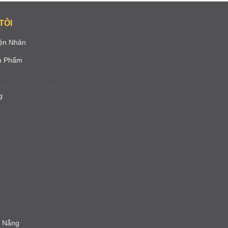
TÔI
ện Nhân
ản Phẩm
g
à Nẵng