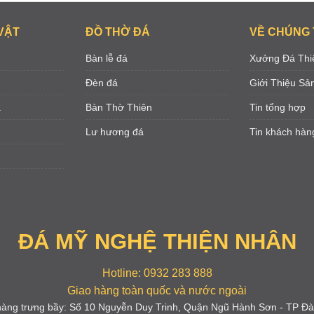
VẬT
ĐỒ THỜ ĐÁ
VỀ CHÚNG 
Bàn lễ đá
Xưởng Đá Thi
Đèn đá
Giới Thiệu S
á
Bàn Thờ Thiên
Tin tổng hợp
Lư hương đá
Tin khách hàn
ĐÁ MỸ NGHỆ THIỆN NHÂN
Hotline: 0932 283 888
Giao hàng toàn quốc và nước ngoài
àng trưng bầy: Số 10 Nguyễn Duy Trinh, Quận Ngũ Hành Sơn - TP Đ