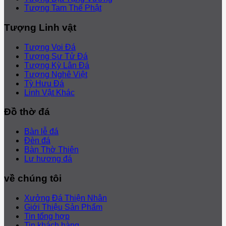
Tượng Tam Thế Phật
Tượng Linh vật
Tượng Voi Đá
Tượng Sư Tử Đá
Tượng Kỳ Lân Đá
Tượng Nghê Việt
Tỳ Hưu Đá
Linh Vật Khác
Đồ thờ đá
Bàn lễ đá
Đèn đá
Bàn Thờ Thiên
Lư hương đá
về chúng tôi
Xưởng Đá Thiện Nhân
Giới Thiệu Sản Phẩm
Tin tổng hợp
Tin khách hàng