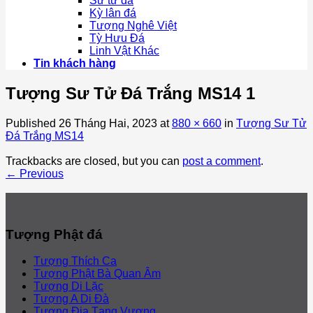
Sư tử đá
Kỳ lân đá
Tượng Nghê Việt
Tỳ Hưu Đá
Linh Vật Khác
Tin khách hàng
Tượng Sư Tử Đá Trắng MS14 1
Published
26 Tháng Hai, 2023
at
880 × 660
in
Tượng Sư Tử
Đá Trắng MS14
Trackbacks are closed, but you can
post a comment
.
←
Previous
Tượng Phật đá
Tượng Thích Ca
Tượng Phật Bà Quan Âm
Tượng Di Lặc
Tượng A Di Đà
Tượng Địa Tạng Vương