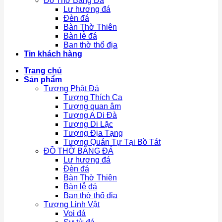
Đồ Thờ Bằng Đá
Lư hương đá
Đèn đá
Bàn Thờ Thiên
Bàn lễ đá
Ban thờ thổ địa
Tin khách hàng
Trang chủ
Sản phẩm
Tượng Phật Đá
Tượng Thích Ca
Tượng quan âm
Tượng A Di Đà
Tượng Di Lặc
Tượng Địa Tạng
Tượng Quán Tự Tại Bồ Tát
ĐỒ THỜ BẰNG ĐÁ
Lư hương đá
Đèn đá
Bàn Thờ Thiên
Bàn lễ đá
Ban thờ thổ địa
Tượng Linh Vật
Voi đá