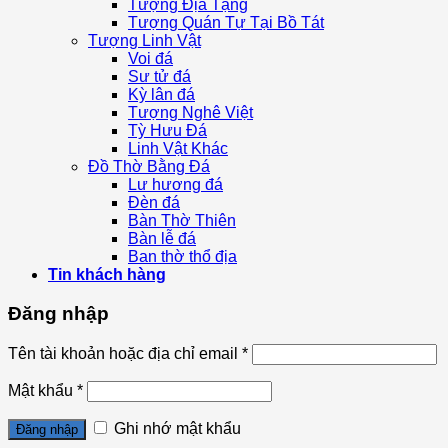
Tượng Địa Tạng
Tượng Quán Tự Tại Bồ Tát
Tượng Linh Vật
Voi đá
Sư tử đá
Kỳ lân đá
Tượng Nghê Việt
Tỳ Hưu Đá
Linh Vật Khác
Đồ Thờ Bằng Đá
Lư hương đá
Đèn đá
Bàn Thờ Thiên
Bàn lễ đá
Ban thờ thổ địa
Tin khách hàng
Đăng nhập
Tên tài khoản hoặc địa chỉ email
*
Mật khẩu
*
Ghi nhớ mật khẩu
Đăng nhập