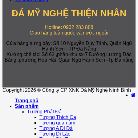
ĐÁ MỸ NGHỆ THIỆN NHÂN
Hotline: 0932 283 888
Giao hàng toàn quốc và nước ngoài
Cửa hàng trưng bầy: Số 10 Nguyễn Duy Trinh, Quận Ngũ
Hành Sơn - TP Đà Nẵng
Xưởng chế tác: Số 62 ,phân khu sx-7 Đường Lương Đắc
Bằng ,phường Hoà Hải ,Quận Ngũ Hành Sơn -Tp Đà nẵng
Copyright 2026 © Công ty CP XNK Đá Mỹ Nghệ Ninh Bình
Trang chủ
Sản phẩm
Tượng Phật Đá
Tượng Thích Ca
Tượng quan âm
Tượng A Di Đà
Tượng Di Lặc