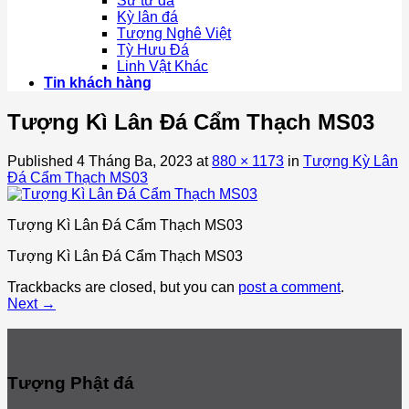
Sư tử đá
Kỳ lân đá
Tượng Nghê Việt
Tỳ Hưu Đá
Linh Vật Khác
Tin khách hàng
Tượng Kì Lân Đá Cẩm Thạch MS03
Published
4 Tháng Ba, 2023
at
880 × 1173
in
Tượng Kỳ Lân
Đá Cẩm Thạch MS03
Tượng Kì Lân Đá Cẩm Thạch MS03
Tượng Kì Lân Đá Cẩm Thạch MS03
Trackbacks are closed, but you can
post a comment
.
Next
→
Tượng Phật đá