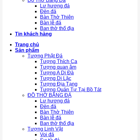
Đồ Thờ Bằng Đá
Lư hương đá
Đèn đá
Bàn Thờ Thiên
Bàn lễ đá
Ban thờ thổ địa
Tin khách hàng
Trang chủ
Sản phẩm
Tượng Phật Đá
Tượng Thích Ca
Tượng quan âm
Tượng A Di Đà
Tượng Di Lặc
Tượng Địa Tạng
Tượng Quán Tự Tại Bồ Tát
ĐỒ THỜ BẰNG ĐÁ
Lư hương đá
Đèn đá
Bàn Thờ Thiên
Bàn lễ đá
Ban thờ thổ địa
Tượng Linh Vật
Voi đá