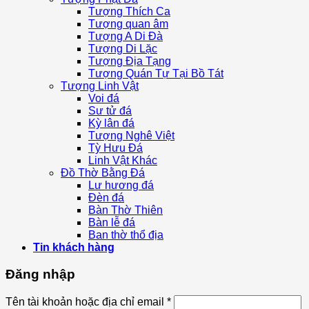
Tượng Thích Ca
Tượng quan âm
Tượng A Di Đà
Tượng Di Lặc
Tượng Địa Tạng
Tượng Quán Tự Tại Bồ Tát
Tượng Linh Vật
Voi đá
Sư tử đá
Kỳ lân đá
Tượng Nghê Việt
Tỳ Hưu Đá
Linh Vật Khác
Đồ Thờ Bằng Đá
Lư hương đá
Đèn đá
Bàn Thờ Thiên
Bàn lễ đá
Ban thờ thổ địa
Tin khách hàng
Đăng nhập
Tên tài khoản hoặc địa chỉ email
*