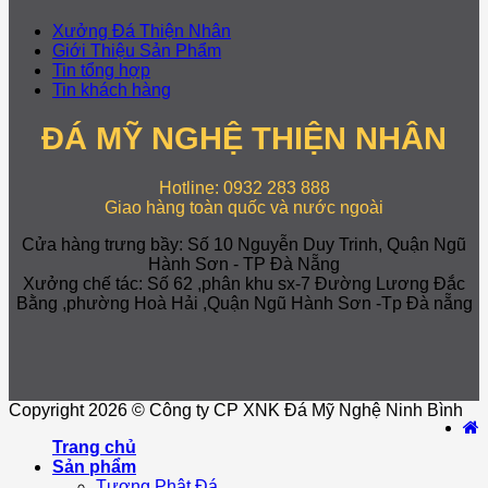
Xưởng Đá Thiện Nhân
Giới Thiệu Sản Phẩm
Tin tổng hợp
Tin khách hàng
ĐÁ MỸ NGHỆ THIỆN NHÂN
Hotline: 0932 283 888
Giao hàng toàn quốc và nước ngoài
Cửa hàng trưng bầy: Số 10 Nguyễn Duy Trinh, Quận Ngũ
Hành Sơn - TP Đà Nẵng
Xưởng chế tác: Số 62 ,phân khu sx-7 Đường Lương Đắc
Bằng ,phường Hoà Hải ,Quận Ngũ Hành Sơn -Tp Đà nẵng
Copyright 2026 © Công ty CP XNK Đá Mỹ Nghệ Ninh Bình
Trang chủ
Sản phẩm
Tượng Phật Đá