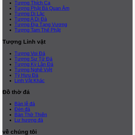
Tượng Thích Ca
Tượng Phật Bà Quan Âm
Tượng Di Lặc
Tượng A Di Đà
Tượng Địa Tạng Vương
Tượng Tam Thế Phật
Tượng Linh vật
Tượng Voi Đá
Tượng Sư Tử Đá
Tượng Kỳ Lân Đá
Tượng Nghê Việt
Tỳ Hưu Đá
Linh Vật Khác
Đồ thờ đá
Bàn lễ đá
Đèn đá
Bàn Thờ Thiên
Lư hương đá
về chúng tôi