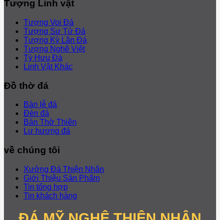
Tượng Linh vật
Tượng Voi Đá
Tượng Sư Tử Đá
Tượng Kỳ Lân Đá
Tượng Nghê Việt
Tỳ Hưu Đá
Linh Vật Khác
Đồ thờ đá
Bàn lễ đá
Đèn đá
Bàn Thờ Thiên
Lư hương đá
về chúng tôi
Xưởng Đá Thiện Nhân
Giới Thiệu Sản Phẩm
Tin tổng hợp
Tin khách hàng
ĐÁ MỸ NGHỆ THIỆN NHÂN