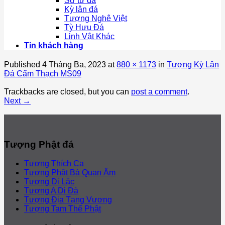
Sư tử đá
Kỳ lân đá
Tượng Nghê Việt
Tỳ Hưu Đá
Linh Vật Khác
Tin khách hàng
Published
4 Tháng Ba, 2023
at
880 × 1173
in
Tượng Kỳ Lân
Đá Cẩm Thạch MS09
Trackbacks are closed, but you can
post a comment
.
Next
→
Tượng Phật đá
Tượng Thích Ca
Tượng Phật Bà Quan Âm
Tượng Di Lặc
Tượng A Di Đà
Tượng Địa Tạng Vương
Tượng Tam Thế Phật