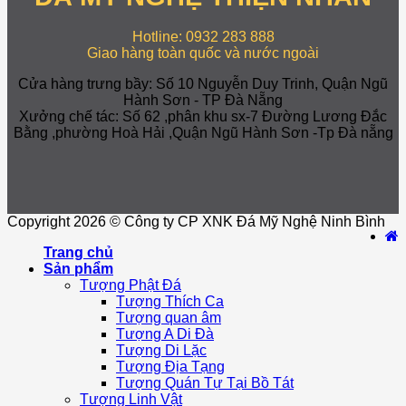
Hotline: 0932 283 888
Giao hàng toàn quốc và nước ngoài
Cửa hàng trưng bầy: Số 10 Nguyễn Duy Trinh, Quận Ngũ
Hành Sơn - TP Đà Nẵng
Xưởng chế tác: Số 62 ,phân khu sx-7 Đường Lương Đắc
Bằng ,phường Hoà Hải ,Quận Ngũ Hành Sơn -Tp Đà nẵng
Copyright 2026 © Công ty CP XNK Đá Mỹ Nghệ Ninh Bình
Trang chủ
Sản phẩm
Tượng Phật Đá
Tượng Thích Ca
Tượng quan âm
Tượng A Di Đà
Tượng Di Lặc
Tượng Địa Tạng
Tượng Quán Tự Tại Bồ Tát
Tượng Linh Vật