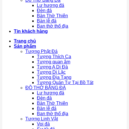
Đồ Thờ Bằng Đá
Lư hương đá
Đèn đá
Bàn Thờ Thiên
Bàn lễ đá
Ban thờ thổ địa
Tin khách hàng
Trang chủ
Sản phẩm
Tượng Phật Đá
Tượng Thích Ca
Tượng quan âm
Tượng A Di Đà
Tượng Di Lặc
Tượng Địa Tạng
Tượng Quán Tự Tại Bồ Tát
ĐỒ THỜ BẰNG ĐÁ
Lư hương đá
Đèn đá
Bàn Thờ Thiên
Bàn lễ đá
Ban thờ thổ địa
Tượng Linh Vật
Voi đá