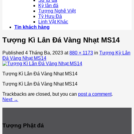
Sư tử đá
Kỳ lân đá
Tượng Nghê Việt
Tỳ Hưu Đá
Linh Vật Khác
Tin khách hàng
Tượng Kì Lân Đá Vàng Nhạt MS14
Published
4 Tháng Ba, 2023
at
880 × 1173
in
Tượng Kỳ Lân
Đá Vàng Nhạt MS14
Tượng Kì Lân Đá Vàng Nhạt MS14
Tượng Kì Lân Đá Vàng Nhạt MS14
Trackbacks are closed, but you can
post a comment
.
Next
→
Tượng Phật đá