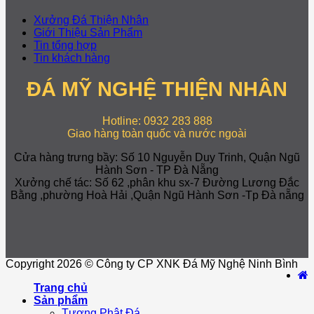
Xưởng Đá Thiện Nhân
Giới Thiệu Sản Phẩm
Tin tổng hợp
Tin khách hàng
ĐÁ MỸ NGHỆ THIỆN NHÂN
Hotline: 0932 283 888
Giao hàng toàn quốc và nước ngoài
Cửa hàng trưng bầy: Số 10 Nguyễn Duy Trinh, Quận Ngũ
Hành Sơn - TP Đà Nẵng
Xưởng chế tác: Số 62 ,phân khu sx-7 Đường Lương Đắc
Bằng ,phường Hoà Hải ,Quận Ngũ Hành Sơn -Tp Đà nẵng
Copyright 2026 © Công ty CP XNK Đá Mỹ Nghệ Ninh Bình
Trang chủ
Sản phẩm
Tượng Phật Đá