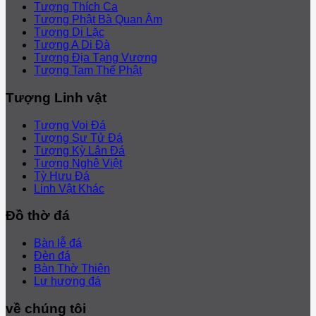
Tượng Thích Ca
Tượng Phật Bà Quan Âm
Tượng Di Lặc
Tượng A Di Đà
Tượng Địa Tạng Vương
Tượng Tam Thế Phật
Tượng Linh vật
Tượng Voi Đá
Tượng Sư Tử Đá
Tượng Kỳ Lân Đá
Tượng Nghê Việt
Tỳ Hưu Đá
Linh Vật Khác
Đồ thờ đá
Bàn lễ đá
Đèn đá
Bàn Thờ Thiên
Lư hương đá
về chúng tôi