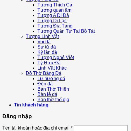
Tượng Thích Ca
Tượng quan âm
Tượng A Di Đà
Tượng Di Lặc
Tượng Địa Tạng
Tượng Quán Tự Tại Bồ Tát
Tượng Linh Vật
Voi đá
Sư tử đá
Kỳ lân đá
Tượng Nghê Việt
Tỳ Hưu Đá
Linh Vật Khác
Đồ Thờ Bằng Đá
Lư hương đá
Đèn đá
Bàn Thờ Thiên
Bàn lễ đá
Ban thờ thổ địa
Tin khách hàng
Đăng nhập
Tên tài khoản hoặc địa chỉ email
*