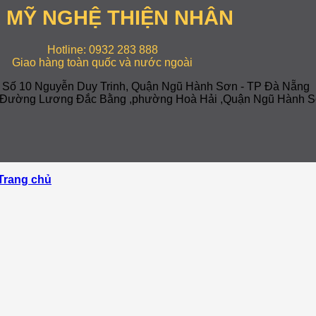
 MỸ NGHỆ THIỆN NHÂN
Hotline: 0932 283 888
Giao hàng toàn quốc và nước ngoài
: Số 10 Nguyễn Duy Trinh, Quận Ngũ Hành Sơn - TP Đà Nẵng
-7 Đường Lương Đắc Bằng ,phường Hoà Hải ,Quận Ngũ Hành S
Trang chủ