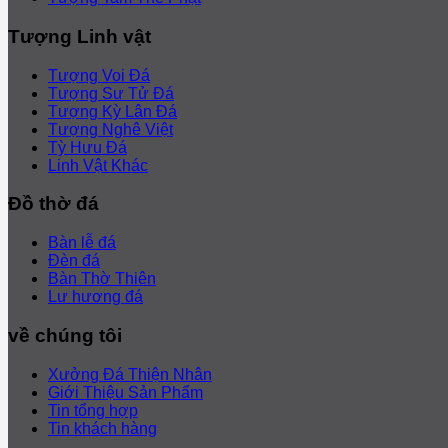
Tượng Linh vật
Tượng Voi Đá
Tượng Sư Tử Đá
Tượng Kỳ Lân Đá
Tượng Nghê Việt
Tỳ Hưu Đá
Linh Vật Khác
Đồ thờ đá
Bàn lễ đá
Đèn đá
Bàn Thờ Thiên
Lư hương đá
về chúng tôi
Xưởng Đá Thiện Nhân
Giới Thiệu Sản Phẩm
Tin tổng hợp
Tin khách hàng