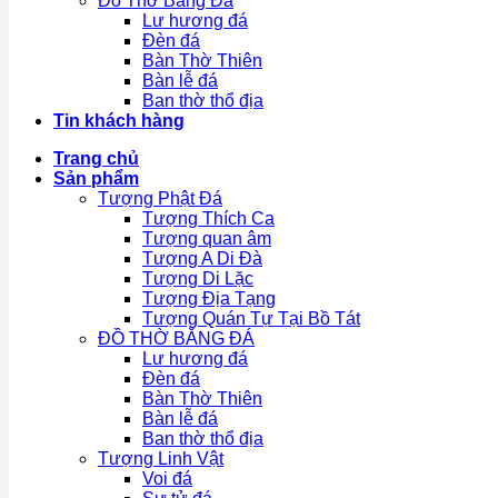
Đồ Thờ Bằng Đá
Lư hương đá
Đèn đá
Bàn Thờ Thiên
Bàn lễ đá
Ban thờ thổ địa
Tin khách hàng
Trang chủ
Sản phẩm
Tượng Phật Đá
Tượng Thích Ca
Tượng quan âm
Tượng A Di Đà
Tượng Di Lặc
Tượng Địa Tạng
Tượng Quán Tự Tại Bồ Tát
ĐỒ THỜ BẰNG ĐÁ
Lư hương đá
Đèn đá
Bàn Thờ Thiên
Bàn lễ đá
Ban thờ thổ địa
Tượng Linh Vật
Voi đá