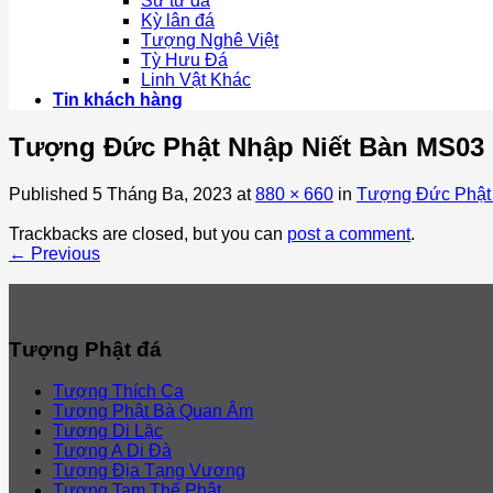
Sư tử đá
Kỳ lân đá
Tượng Nghê Việt
Tỳ Hưu Đá
Linh Vật Khác
Tin khách hàng
Tượng Đức Phật Nhập Niết Bàn MS03 
Published
5 Tháng Ba, 2023
at
880 × 660
in
Tượng Đức Phật
Trackbacks are closed, but you can
post a comment
.
←
Previous
Tượng Phật đá
Tượng Thích Ca
Tượng Phật Bà Quan Âm
Tượng Di Lặc
Tượng A Di Đà
Tượng Địa Tạng Vương
Tượng Tam Thế Phật