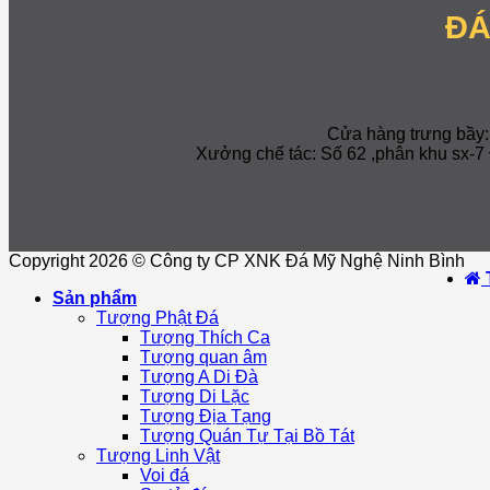
ĐÁ
Cửa hàng trưng bầy
Xưởng chế tác: Số 62 ,phân khu sx
Copyright 2026 © Công ty CP XNK Đá Mỹ Nghệ Ninh Bình
Sản phẩm
Tượng Phật Đá
Tượng Thích Ca
Tượng quan âm
Tượng A Di Đà
Tượng Di Lặc
Tượng Địa Tạng
Tượng Quán Tự Tại Bồ Tát
Tượng Linh Vật
Voi đá