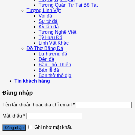
Tượng Quán Tự Tại Bồ Tát
Tượng Linh Vật
Voi đá
Sư tử đá
Kỳ lân đá
Tượng Nghê Việt
Tỳ Hưu Đá
Linh Vật Khác
Đồ Thờ Bằng Đá
Lư hương đá
Đèn đá
Bàn Thờ Thiên
Bàn lễ đá
Ban thờ thổ địa
Tin khách hàng
Đăng nhập
Tên tài khoản hoặc địa chỉ email
*
Mật khẩu
*
Ghi nhớ mật khẩu
Đăng nhập