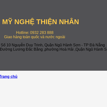
 MỸ NGHỆ THIỆN NHÂN
Hotline: 0932 283 888
Giao hàng toàn quốc và nước ngoài
: Số 10 Nguyễn Duy Trinh, Quận Ngũ Hành Sơn - TP Đà Nẵng
-7 Đường Lương Đắc Bằng ,phường Hoà Hải ,Quận Ngũ Hành S
Trang chủ