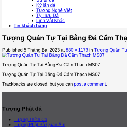
Sư tử đá
Kỳ lân đá
Tượng Nghê Việt
Tỳ Hưu Đá
Linh Vật Khác
Tin khách hàng
Tượng Quán Tự Tại Bằng Đá Cẩm Th
Published
5 Tháng Ba, 2023
at
880 × 1173
in
Tượng Quán Tự
Tượng Quán Tự Tại Bằng Đá Cẩm Thạch MS07
Tượng Quán Tự Tại Bằng Đá Cẩm Thạch MS07
Trackbacks are closed, but you can
post a comment
.
Tượng Phật đá
Tượng Thích Ca
Tượng Phật Bà Quan Âm