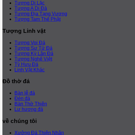
Tượng Di Lặc
Tượng A Di Đà
Tượng Địa Tạng Vương
Tượng Tam Thế Phật
Tượng Linh vật
Tượng Voi Đá
Tượng Sư Tử Đá
Tượng Kỳ Lân Đá
Tượng Nghê Việt
Tỳ Hưu Đá
Linh Vật Khác
Đồ thờ đá
Bàn lễ đá
Đèn đá
Bàn Thờ Thiên
Lư hương đá
về chúng tôi
Xưởng Đá Thiện Nhân