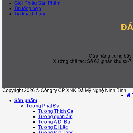
Giới Thiệu Sản Phẩm
Tin tổng hợp
Tin khách hàng
ĐÁ
Cửa hàng trưng bầy
Xưởng chế tác: Số 62 ,phân khu sx
Copyright 2026 © Công ty CP XNK Đá Mỹ Nghệ Ninh Bình
Sản phẩm
Tượng Phật Đá
Tượng Thích Ca
Tượng quan âm
Tượng A Di Đà
Tượng Di Lặc
Tượng Địa Tạng