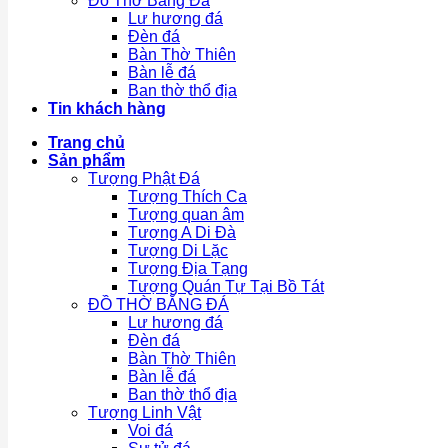
Đồ Thờ Bằng Đá
Lư hương đá
Đèn đá
Bàn Thờ Thiên
Bàn lễ đá
Ban thờ thổ địa
Tin khách hàng
Trang chủ
Sản phẩm
Tượng Phật Đá
Tượng Thích Ca
Tượng quan âm
Tượng A Di Đà
Tượng Di Lặc
Tượng Địa Tạng
Tượng Quán Tự Tại Bồ Tát
ĐỒ THỜ BẰNG ĐÁ
Lư hương đá
Đèn đá
Bàn Thờ Thiên
Bàn lễ đá
Ban thờ thổ địa
Tượng Linh Vật
Voi đá