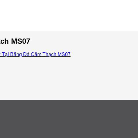
ạch MS07
 Tại Bằng Đá Cẩm Thạch MS07