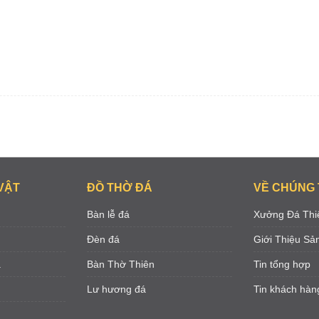
VẬT
ĐỒ THỜ ĐÁ
VỀ CHÚNG 
Bàn lễ đá
Xưởng Đá Thi
Đèn đá
Giới Thiệu S
á
Bàn Thờ Thiên
Tin tổng hợp
Lư hương đá
Tin khách hàn