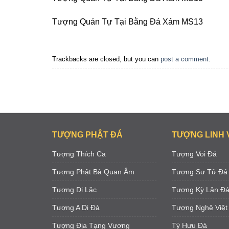
Tượng Quán Tự Tại Bằng Đá Xám MS13
Trackbacks are closed, but you can
post a comment
.
TƯỢNG PHẬT ĐÁ
TƯỢNG LINH 
Tượng Thích Ca
Tượng Voi Đá
Tượng Phật Bà Quan Âm
Tượng Sư Tử Đá
Tượng Di Lặc
Tượng Kỳ Lân Đ
Tượng A Di Đà
Tượng Nghê Việt
Tượng Địa Tạng Vương
Tỳ Hưu Đá