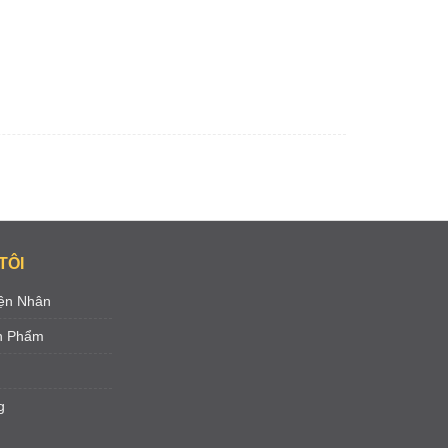
TÔI
ện Nhân
ản Phẩm
g