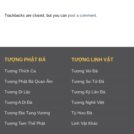
Trackbacks are closed, but you can
post a comment
.
TƯỢNG PHẬT ĐÁ
TƯỢNG LINH VẬT
Tượng Thích Ca
Tượng Voi Đá
Tượng Phật Bà Quan Âm
Tượng Sư Tử Đá
Tượng Di Lặc
Tượng Kỳ Lân Đá
Tượng A Di Đà
Tượng Nghê Việt
Tượng Địa Tạng Vương
Tỳ Hưu Đá
Tượng Tam Thế Phật
Linh Vật Khác