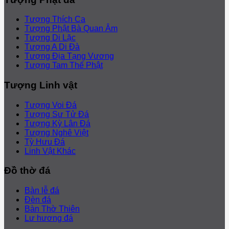
Tượng Thích Ca
Tượng Phật Bà Quan Âm
Tượng Di Lặc
Tượng A Di Đà
Tượng Địa Tạng Vương
Tượng Tam Thế Phật
Tượng Linh vật
Tượng Voi Đá
Tượng Sư Tử Đá
Tượng Kỳ Lân Đá
Tượng Nghê Việt
Tỳ Hưu Đá
Linh Vật Khác
Đồ thờ đá
Bàn lễ đá
Đèn đá
Bàn Thờ Thiên
Lư hương đá