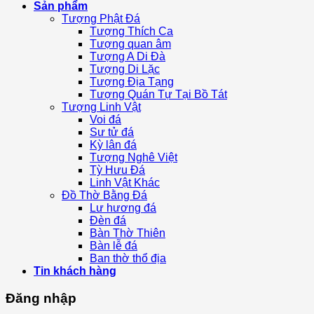
Sản phẩm
Tượng Phật Đá
Tượng Thích Ca
Tượng quan âm
Tượng A Di Đà
Tượng Di Lặc
Tượng Địa Tạng
Tượng Quán Tự Tại Bồ Tát
Tượng Linh Vật
Voi đá
Sư tử đá
Kỳ lân đá
Tượng Nghê Việt
Tỳ Hưu Đá
Linh Vật Khác
Đồ Thờ Bằng Đá
Lư hương đá
Đèn đá
Bàn Thờ Thiên
Bàn lễ đá
Ban thờ thổ địa
Tin khách hàng
Đăng nhập