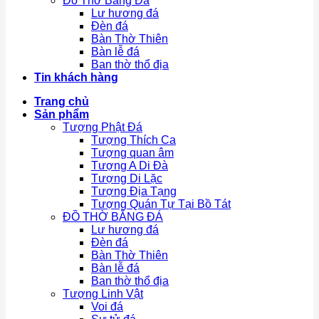
Đồ Thờ Bằng Đá
Lư hương đá
Đèn đá
Bàn Thờ Thiên
Bàn lễ đá
Ban thờ thổ địa
Tin khách hàng
Trang chủ
Sản phẩm
Tượng Phật Đá
Tượng Thích Ca
Tượng quan âm
Tượng A Di Đà
Tượng Di Lặc
Tượng Địa Tạng
Tượng Quán Tự Tại Bồ Tát
ĐỒ THỜ BẰNG ĐÁ
Lư hương đá
Đèn đá
Bàn Thờ Thiên
Bàn lễ đá
Ban thờ thổ địa
Tượng Linh Vật
Voi đá