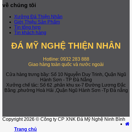
về chúng tôi
Xưởng Đá Thiện Nhân
Giới Thiệu Sản Phẩm
Tin tổng hợp
Tin khách hàng
ĐÁ MỸ NGHỆ THIỆN NHÂN
Hotline: 0932 283 888
Giao hàng toàn quốc và nước ngoài
Cửa hàng trưng bầy: Số 10 Nguyễn Duy Trinh, Quận Ngũ
Hành Sơn - TP Đà Nẵng
Xưởng chế tác: Số 62 ,phân khu sx-7 Đường Lương Đắc
Bằng ,phường Hoà Hải ,Quận Ngũ Hành Sơn -Tp Đà nẵng
Copyright 2026 © Công ty CP XNK Đá Mỹ Nghệ Ninh Bình
Trang chủ