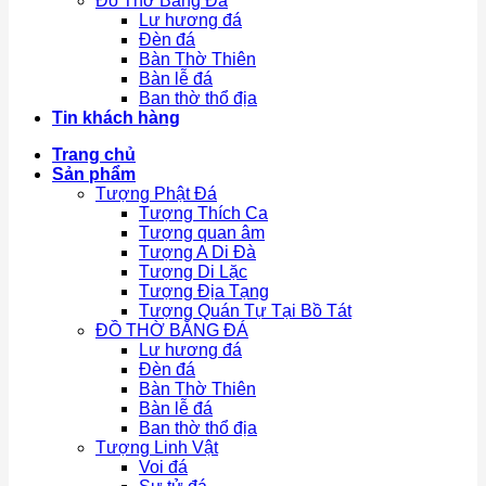
Đồ Thờ Bằng Đá
Lư hương đá
Đèn đá
Bàn Thờ Thiên
Bàn lễ đá
Ban thờ thổ địa
Tin khách hàng
Trang chủ
Sản phẩm
Tượng Phật Đá
Tượng Thích Ca
Tượng quan âm
Tượng A Di Đà
Tượng Di Lặc
Tượng Địa Tạng
Tượng Quán Tự Tại Bồ Tát
ĐỒ THỜ BẰNG ĐÁ
Lư hương đá
Đèn đá
Bàn Thờ Thiên
Bàn lễ đá
Ban thờ thổ địa
Tượng Linh Vật
Voi đá