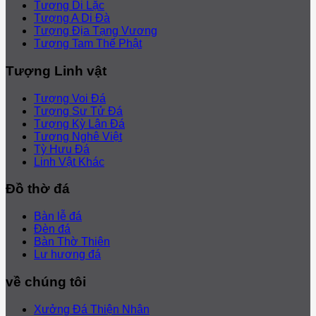
Tượng Di Lặc
Tượng A Di Đà
Tượng Địa Tạng Vương
Tượng Tam Thế Phật
Tượng Linh vật
Tượng Voi Đá
Tượng Sư Tử Đá
Tượng Kỳ Lân Đá
Tượng Nghê Việt
Tỳ Hưu Đá
Linh Vật Khác
Đồ thờ đá
Bàn lễ đá
Đèn đá
Bàn Thờ Thiên
Lư hương đá
về chúng tôi
Xưởng Đá Thiện Nhân