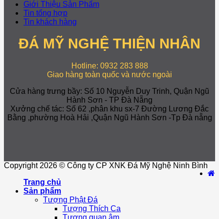
Giới Thiệu Sản Phẩm
Tin tổng hợp
Tin khách hàng
ĐÁ MỸ NGHỆ THIỆN NHÂN
Hotline: 0932 283 888
Giao hàng toàn quốc và nước ngoài
Cửa hàng trưng bầy: Số 10 Nguyễn Duy Trinh, Quận Ngũ
Hành Sơn - TP Đà Nẵng
Xưởng chế tác: Số 62 ,phân khu sx-7 Đường Lương Đắc
Bằng ,phường Hoà Hải ,Quận Ngũ Hành Sơn -Tp Đà nẵng
Copyright 2026 © Công ty CP XNK Đá Mỹ Nghệ Ninh Bình
Trang chủ
Sản phẩm
Tượng Phật Đá
Tượng Thích Ca
Tượng quan âm