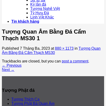
Sư tử đá
Kỳ lân đá
Tượng Nghê Việt
Tỳ Hưu Đá
Linh Vật Khác
Tin khách hàng
Tượng Quan Âm Bằng Đá Cẩm
Thạch MS30 1
Published
7 Tháng Ba, 2023
at
880 × 1173
in
Tượng Quan
Âm Bằng Đá Cẩm Thạch MS30
Trackbacks are closed, but you can
post a comment
.
←
Previous
Next
→
Tượng Phật đá
Tượng Thích Ca
Tượng Phật Bà Quan Âm