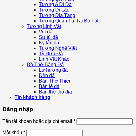
Tượng A Di Đà
Tượng Di Lặc
Tượng Địa Tạng
Tượng Quán Tự Tại Bồ Tát
Tượng Linh Vật
Voi đá
Sư tử đá
Kỳ lân đá
Tượng Nghê Việt
Tỳ Hưu Đá
Linh Vật Khác
Đồ Thờ Bằng Đá
Lư hương đá
Đèn đá
Bàn Thờ Thiên
Bàn lễ đá
Ban thờ thổ địa
Tin khách hàng
Đăng nhập
Tên tài khoản hoặc địa chỉ email
*
Mật khẩu
*