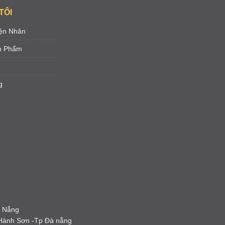
TÔI
ện Nhân
ản Phẩm
g
à Nẵng
 Hành Sơn -Tp Đà nẵng