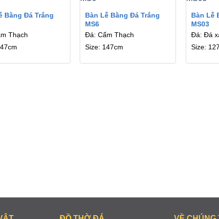
ễ Bằng Đá Trắng
Bàn Lễ Bằng Đá Trắng
Bàn Lễ 
MS6
MS03
ẩm Thạch
Đá: Cẩm Thạch
Đá: Đá 
147cm
Size: 147cm
Size: 12
VẬT
ĐỒ THỜ ĐÁ
VỀ CHÚNG 