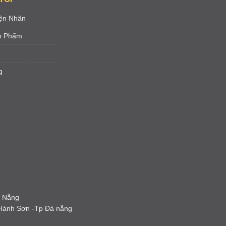
ện Nhân
ản Phẩm
g
à Nẵng
 Hành Sơn -Tp Đà nẵng