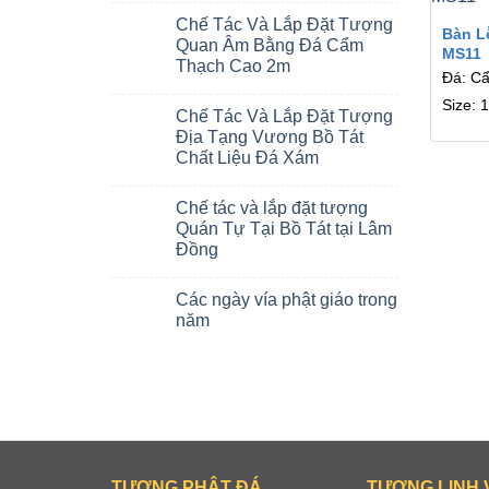
Chế Tác Và Lắp Đặt Tượng
Bàn L
Quan Âm Bằng Đá Cẩm
MS11
Thạch Cao 2m
Đá: C
Size: 
Chế Tác Và Lắp Đặt Tượng
Địa Tạng Vương Bồ Tát
Chất Liệu Đá Xám
Chế tác và lắp đặt tượng
Quán Tự Tại Bồ Tát tại Lâm
Đồng
Các ngày vía phật giáo trong
năm
TƯỢNG PHẬT ĐÁ
TƯỢNG LINH 