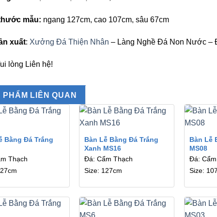
 thước mẫu:
ngang 127cm, cao 107cm, sâu 67cm
ản xuất
:
Xưởng Đá Thiện Nhân
– Làng Nghề Đá Non Nước – 
Vui lòng Liên hệ!
 PHẨM LIÊN QUAN
ễ Bằng Đá Trắng
Bàn Lễ Bằng Đá Trắng
Bàn Lễ 
Xanh MS16
MS08
ẩm Thạch
Đá: Cẩm Thạch
Đá: Cẩm
127cm
Size: 127cm
Size: 10