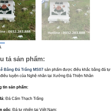
Ả
u tả sản phẩm:
Lễ Bằng Đá Trắng MS07
sản phẩm được điêu khắc bằng đá tự n
 điêu luyện của Nghệ nhân tại Xưởng Đá Thiện Nhân
 tin sản phẩm:
đá:
Đá
Cẩm Thạch Trắng
n gốc
: Đá tự nhiên tại Việt Nam;