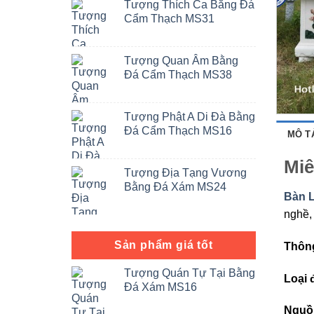
Tượng Thích Ca Bằng Đá
Cẩm Thạch MS31
Tượng Quan Âm Bằng
Đá Cẩm Thạch MS38
Tượng Phật A Di Đà Bằng
Đá Cẩm Thạch MS16
MÔ T
Miê
Tượng Địa Tạng Vương
Bằng Đá Xám MS24
Bàn 
nghề,
Sản phẩm giá tốt
Thông
Tượng Quán Tự Tại Bằng
Loại 
Đá Xám MS16
Nguồ