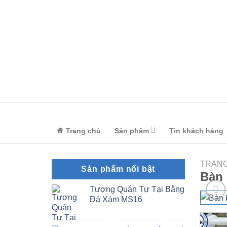
Skip
to
content
Trang chủ
Sản phẩm
Tin khách hàng
TRAN
Sản phẩm nổi bật
Bàn 
Tượng Quán Tự Tại Bằng
Đá Xám MS16