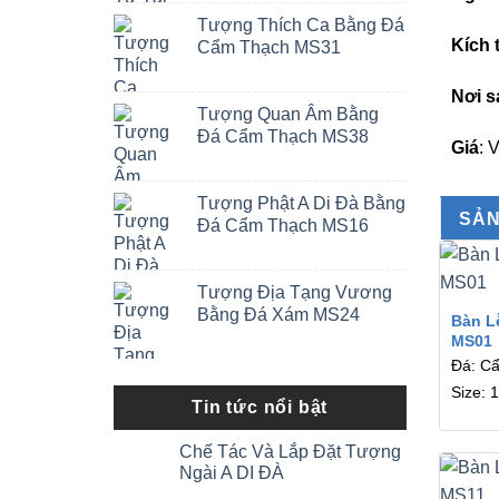
Tượng Thích Ca Bằng Đá
Kích
Cẩm Thạch MS31
Nơi s
Tượng Quan Âm Bằng
Đá Cẩm Thạch MS38
Giá
: 
Tượng Phật A Di Đà Bằng
SẢN
Đá Cẩm Thạch MS16
Tượng Địa Tạng Vương
Bằng Đá Xám MS24
Bàn L
MS01
Đá: C
Size: 
Tin tức nổi bật
Chế Tác Và Lắp Đặt Tượng
Ngài A DI ĐÀ