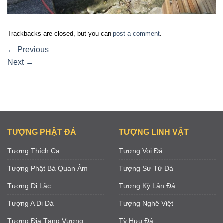
Trackbacks are closed, but you can
post a comment
.
←
Previous
Next
→
TƯỢNG PHẬT ĐÁ
TƯỢNG LINH VẬT
Tượng Thích Ca
Tượng Voi Đá
Tượng Phật Bà Quan Âm
Tượng Sư Tử Đá
Tượng Di Lặc
Tượng Kỳ Lân Đá
Tượng A Di Đà
Tượng Nghê Việt
Tượng Địa Tạng Vương
Tỳ Hưu Đá