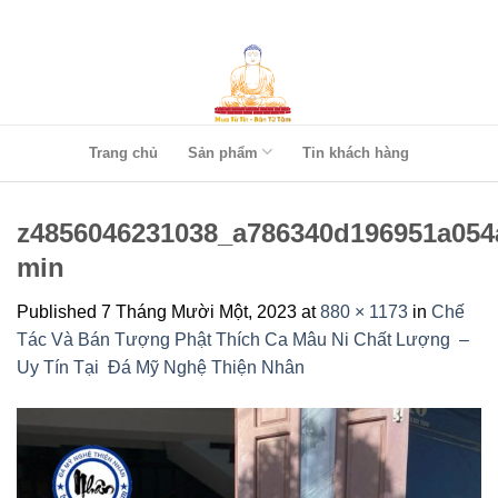
Skip
to
content
Trang chủ
Sản phẩm
Tin khách hàng
z4856046231038_a786340d196951a054
min
Published
7 Tháng Mười Một, 2023
at
880 × 1173
in
Chế
Tác Và Bán Tượng Phật Thích Ca Mâu Ni Chất Lượng –
Uy Tín Tại Đá Mỹ Nghệ Thiện Nhân