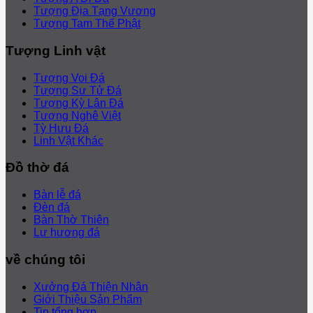
Tượng Địa Tạng Vương
Tượng Tam Thế Phật
Tượng Linh vật
Tượng Voi Đá
Tượng Sư Tử Đá
Tượng Kỳ Lân Đá
Tượng Nghê Việt
Tỳ Hưu Đá
Linh Vật Khác
Đồ thờ đá
Bàn lễ đá
Đèn đá
Bàn Thờ Thiên
Lư hương đá
về chúng tôi
Xưởng Đá Thiện Nhân
Giới Thiệu Sản Phẩm
Tin tổng hợp