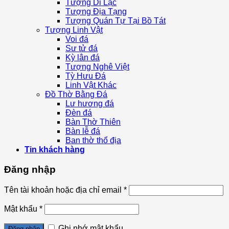
Tượng Di Lặc
Tượng Địa Tạng
Tượng Quán Tự Tại Bồ Tát
Tượng Linh Vật
Voi đá
Sư tử đá
Kỳ lân đá
Tượng Nghê Việt
Tỳ Hưu Đá
Linh Vật Khác
Đồ Thờ Bằng Đá
Lư hương đá
Đèn đá
Bàn Thờ Thiên
Bàn lễ đá
Ban thờ thổ địa
Tin khách hàng
Đăng nhập
Tên tài khoản hoặc địa chỉ email
*
Mật khẩu
*
Ghi nhớ mật khẩu
Đăng nhập