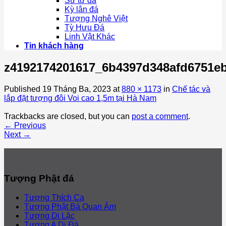
Sư tử đá
Kỳ lân đá
Tượng Nghê Việt
Tỳ Hưu Đá
Linh Vật Khác
Tin khách hàng
z4192174201617_6b4397d348afd6751eb
Published
19 Tháng Ba, 2023
at
880 × 1173
in
Chế tác và
lắp đặt tượng đôi Voi cao 1,5m tại Hà Nam
Trackbacks are closed, but you can
post a comment
.
←
Previous
Next
→
Tượng Phật đá
Tượng Thích Ca
Tượng Phật Bà Quan Âm
Tượng Di Lặc
Tượng A Di Đà