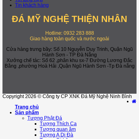
Tin khách hàng
ĐÁ MỸ NGHỆ THIỆN NHÂN
Hotline: 0932 283 888
Giao hàng toàn quốc và nước ngoài
Cửa hàng trưng bầy: Số 10 Nguyễn Duy Trinh, Quận Ngũ
Hành Sơn - TP Đà Nẵng
Xưởng chế tác: Số 62 ,phân khu sx-7 Đường Lương Đắc
Bằng ,phường Hoà Hải ,Quận Ngũ Hành Sơn -Tp Đà nẵng
Copyright 2026 © Công ty CP XNK Đá Mỹ Nghệ Ninh Bình
Trang chủ
Sản phẩm
Tượng Phật Đá
Tượng Thích Ca
Tượng quan âm
Tượng A Di Đà