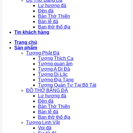
Đồ Thờ Bằng Đá
Lư hương đá
Đèn đá
Bàn Thờ Thiên
Bàn lễ đá
Ban thờ thổ địa
Tin khách hàng
Trang chủ
Sản phẩm
Tượng Phật Đá
Tượng Thích Ca
Tượng quan âm
Tượng A Di Đà
Tượng Di Lặc
Tượng Địa Tạng
Tượng Quán Tự Tại Bồ Tát
ĐỒ THỜ BẰNG ĐÁ
Lư hương đá
Đèn đá
Bàn Thờ Thiên
Bàn lễ đá
Ban thờ thổ địa
Tượng Linh Vật
Voi đá