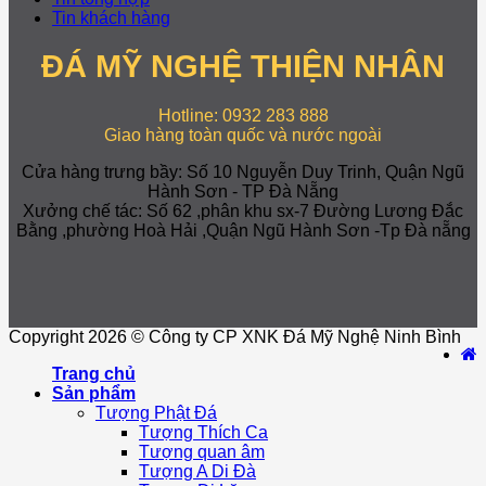
Tin khách hàng
ĐÁ MỸ NGHỆ THIỆN NHÂN
Hotline: 0932 283 888
Giao hàng toàn quốc và nước ngoài
Cửa hàng trưng bầy: Số 10 Nguyễn Duy Trinh, Quận Ngũ
Hành Sơn - TP Đà Nẵng
Xưởng chế tác: Số 62 ,phân khu sx-7 Đường Lương Đắc
Bằng ,phường Hoà Hải ,Quận Ngũ Hành Sơn -Tp Đà nẵng
Copyright 2026 © Công ty CP XNK Đá Mỹ Nghệ Ninh Bình
Trang chủ
Sản phẩm
Tượng Phật Đá
Tượng Thích Ca
Tượng quan âm
Tượng A Di Đà