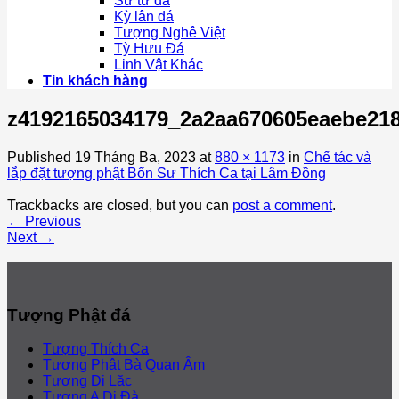
Sư tử đá
Kỳ lân đá
Tượng Nghê Việt
Tỳ Hưu Đá
Linh Vật Khác
Tin khách hàng
z4192165034179_2a2aa670605eaebe21
Published
19 Tháng Ba, 2023
at
880 × 1173
in
Chế tác và
lắp đặt tượng phật Bổn Sư Thích Ca tại Lâm Đồng
Trackbacks are closed, but you can
post a comment
.
←
Previous
Next
→
Tượng Phật đá
Tượng Thích Ca
Tượng Phật Bà Quan Âm
Tượng Di Lặc
Tượng A Di Đà