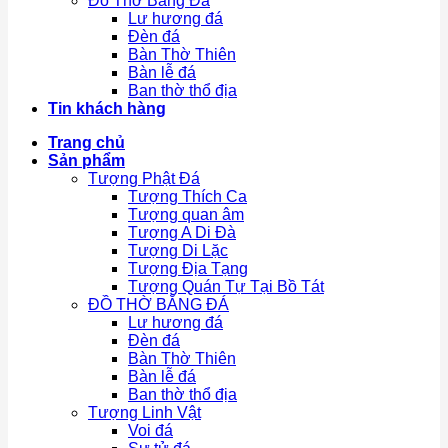
Đồ Thờ Bằng Đá
Lư hương đá
Đèn đá
Bàn Thờ Thiên
Bàn lễ đá
Ban thờ thổ địa
Tin khách hàng
Trang chủ
Sản phẩm
Tượng Phật Đá
Tượng Thích Ca
Tượng quan âm
Tượng A Di Đà
Tượng Di Lặc
Tượng Địa Tạng
Tượng Quán Tự Tại Bồ Tát
ĐỒ THỜ BẰNG ĐÁ
Lư hương đá
Đèn đá
Bàn Thờ Thiên
Bàn lễ đá
Ban thờ thổ địa
Tượng Linh Vật
Voi đá