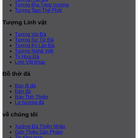
Tượng Địa Tạng Vương
Tượng Tam Thế Phật
Tượng Linh vật
Tượng Voi Đá
Tượng Sư Tử Đá
Tượng Kỳ Lân Đá
Tượng Nghê Việt
Tỳ Hưu Đá
Linh Vật Khác
Đồ thờ đá
Bàn lễ đá
Đèn đá
Bàn Thờ Thiên
Lư hương đá
về chúng tôi
Xưởng Đá Thiện Nhân
Giới Thiệu Sản Phẩm
Tin tổng hợp