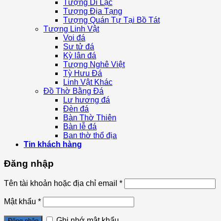
Tượng Di Lặc
Tượng Địa Tạng
Tượng Quán Tự Tại Bồ Tát
Tượng Linh Vật
Voi đá
Sư tử đá
Kỳ lân đá
Tượng Nghê Việt
Tỳ Hưu Đá
Linh Vật Khác
Đồ Thờ Bằng Đá
Lư hương đá
Đèn đá
Bàn Thờ Thiên
Bàn lễ đá
Ban thờ thổ địa
Tin khách hàng
Đăng nhập
Tên tài khoản hoặc địa chỉ email
*
Mật khẩu
*
Ghi nhớ mật khẩu
Đăng nhập