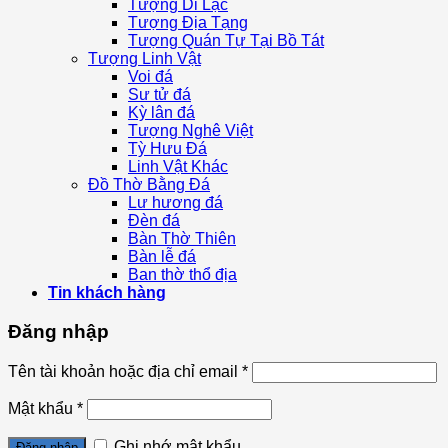
Tượng Di Lặc
Tượng Địa Tạng
Tượng Quán Tự Tại Bồ Tát
Tượng Linh Vật
Voi đá
Sư tử đá
Kỳ lân đá
Tượng Nghê Việt
Tỳ Hưu Đá
Linh Vật Khác
Đồ Thờ Bằng Đá
Lư hương đá
Đèn đá
Bàn Thờ Thiên
Bàn lễ đá
Ban thờ thổ địa
Tin khách hàng
Đăng nhập
Tên tài khoản hoặc địa chỉ email
*
Mật khẩu
*
Ghi nhớ mật khẩu
Đăng nhập