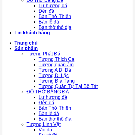
Đồ Thờ Bằng Đá
Lư hương đá
Đèn đá
Bàn Thờ Thiên
Bàn lễ đá
Ban thờ thổ địa
Tin khách hàng
Trang chủ
Sản phẩm
Tượng Phật Đá
Tượng Thích Ca
Tượng quan âm
Tượng A Di Đà
Tượng Di Lặc
Tượng Địa Tạng
Tượng Quán Tự Tại Bồ Tát
ĐỒ THỜ BẰNG ĐÁ
Lư hương đá
Đèn đá
Bàn Thờ Thiên
Bàn lễ đá
Ban thờ thổ địa
Tượng Linh Vật
Voi đá