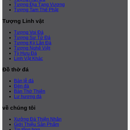
Tượng Địa Tạng Vương
Tượng Tam Thế Phật
Tượng Linh vật
Tượng Voi Đá
Tượng Sư Tử Đá
Tượng Kỳ Lân Đá
Tượng Nghê Việt
Tỳ Hưu Đá
Linh Vật Khác
Đồ thờ đá
Bàn lễ đá
Đèn đá
Bàn Thờ Thiên
Lư hương đá
về chúng tôi
Xưởng Đá Thiện Nhân
Giới Thiệu Sản Phẩm
Tin tổng hợp