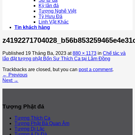
Sư tử đá
Kỳ lân đá
Tượng Nghê Việt
Tỳ Hưu Đá
Linh Vật Khác
Tin khách hàng
z4192271704028_b56b853259465e4e31c
Published
19 Tháng Ba, 2023
at
880 × 1173
in
Chế tác và
lắp đặt tượng phật Bổn Sư Thích Ca tại Lâm Đồng
Trackbacks are closed, but you can
post a comment
.
←
Previous
Next
→
Tượng Phật đá
Tượng Thích Ca
Tượng Phật Bà Quan Âm
Tượng Di Lặc
Tượng A Di Đà