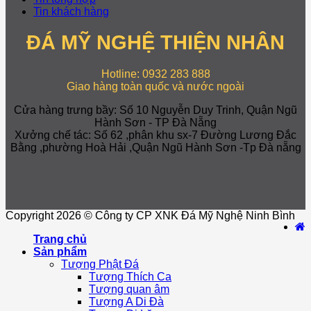
Tin khách hàng
ĐÁ MỸ NGHỆ THIỆN NHÂN
Hotline: 0932 283 888
Giao hàng toàn quốc và nước ngoài
Cửa hàng trưng bầy: Số 10 Nguyễn Duy Trinh, Quận Ngũ
Hành Sơn - TP Đà Nẵng
Xưởng chế tác: Số 62 ,phân khu sx-7 Đường Lương Đắc
Bằng ,phường Hoà Hải ,Quận Ngũ Hành Sơn -Tp Đà nẵng
Copyright 2026 © Công ty CP XNK Đá Mỹ Nghệ Ninh Bình
Trang chủ
Sản phẩm
Tượng Phật Đá
Tượng Thích Ca
Tượng quan âm
Tượng A Di Đà