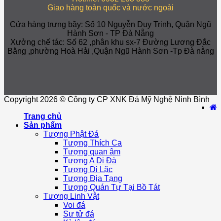
Giao hàng toàn quốc và nước ngoài
Cửa hàng trưng bầy: Số 10 Nguyễn Duy Trinh, Quận Ngũ
Hành Sơn - TP Đà Nẵng
Xưởng chế tác: Số 62 ,phân khu sx-7 Đường Lương Đắc
Bằng ,phường Hoà Hải ,Quận Ngũ Hành Sơn -Tp Đà nẵng
Copyright 2026 © Công ty CP XNK Đá Mỹ Nghệ Ninh Bình
Trang chủ
Sản phẩm
Tượng Phật Đá
Tượng Thích Ca
Tượng quan âm
Tượng A Di Đà
Tượng Di Lặc
Tượng Địa Tạng
Tượng Quán Tự Tại Bồ Tát
Tượng Linh Vật
Voi đá
Sư tử đá