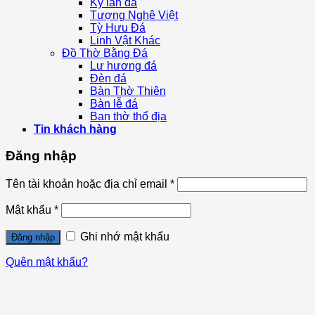
Kỳ lân đá
Tượng Nghê Việt
Tỳ Hưu Đá
Linh Vật Khác
Đồ Thờ Bằng Đá
Lư hương đá
Đèn đá
Bàn Thờ Thiên
Bàn lễ đá
Ban thờ thổ địa
Tin khách hàng
Đăng nhập
Tên tài khoản hoặc địa chỉ email
*
Mật khẩu
*
Ghi nhớ mật khẩu
Đăng nhập
Quên mật khẩu?