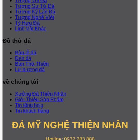
Tượng Voi Đá
Tượng Sư Tử Đá
Tượng Kỳ Lân Đá
Tượng Nghê Việt
Tỳ Hưu Đá
Linh Vật Khác
Đồ thờ đá
Bàn lễ đá
Đèn đá
Bàn Thờ Thiên
Lư hương đá
về chúng tôi
Xưởng Đá Thiện Nhân
Giới Thiệu Sản Phẩm
Tin tổng hợp
Tin khách hàng
ĐÁ MỸ NGHỆ THIỆN NHÂN
Hotline: 0932 283 888