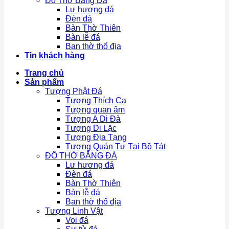
Đồ Thờ Bằng Đá
Lư hương đá
Đèn đá
Bàn Thờ Thiên
Bàn lễ đá
Ban thờ thổ địa
Tin khách hàng
Trang chủ
Sản phẩm
Tượng Phật Đá
Tượng Thích Ca
Tượng quan âm
Tượng A Di Đà
Tượng Di Lặc
Tượng Địa Tạng
Tượng Quán Tự Tại Bồ Tát
ĐỒ THỜ BẰNG ĐÁ
Lư hương đá
Đèn đá
Bàn Thờ Thiên
Bàn lễ đá
Ban thờ thổ địa
Tượng Linh Vật
Voi đá