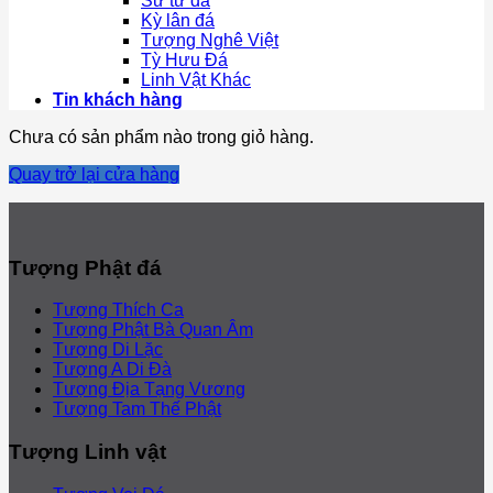
Sư tử đá
Kỳ lân đá
Tượng Nghê Việt
Tỳ Hưu Đá
Linh Vật Khác
Tin khách hàng
Chưa có sản phẩm nào trong giỏ hàng.
Quay trở lại cửa hàng
Tượng Phật đá
Tượng Thích Ca
Tượng Phật Bà Quan Âm
Tượng Di Lặc
Tượng A Di Đà
Tượng Địa Tạng Vương
Tượng Tam Thế Phật
Tượng Linh vật