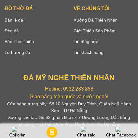
ĐỒ THỜ ĐÁ
VỀ CHÚNG TÔI
Bàn lễ đá
Xưởng Đá Thiện Nhân
Đèn đá
Giới Thiệu Sản Phẩm
Bàn Thờ Thiên
Tin tổng hợp
Lư hương đá
Tin khách hàng
ĐÁ MỸ NGHỆ THIỆN NHÂN
Hotline: 0932 283 888
Giao hàng toàn quốc và nước ngoài
Cửa hàng trưng bầy: Số 10 Nguyễn Duy Trinh, Quận Ngũ Hành
Sơn - TP Đà Nẵng
Xưởng chế tác: Số 62 ,phân khu sx-7 Đường Lương Đắc Bằng
,phường Hoà Hải ,Quận Ngũ Hành Sơn -Tp Đà nẵng
Gọi điện
Chat zalo
Chat Facebook