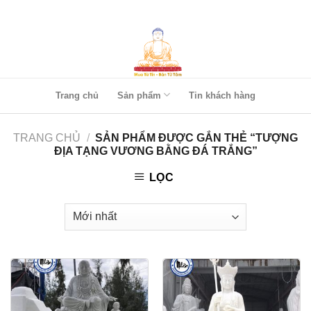
Skip
to
content
Trang chủ
Sản phẩm
Tin khách hàng
TRANG CHỦ
/
SẢN PHẨM ĐƯỢC GẮN THẺ “TƯỢNG
ĐỊA TẠNG VƯƠNG BẰNG ĐÁ TRẮNG”
LỌC