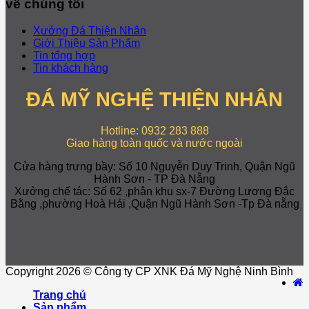
về chúng tôi
Xưởng Đá Thiện Nhân
Giới Thiệu Sản Phẩm
Tin tổng hợp
Tin khách hàng
ĐÁ MỸ NGHỆ THIỆN NHÂN
Hotline: 0932 283 888
Giao hàng toàn quốc và nước ngoài
Cửa hàng trưng bầy: Số 10 Nguyễn Duy Trinh, Quận Ngũ
Hành Sơn - TP Đà Nẵng
Xưởng chế tác: Số 62 ,phân khu sx-7 Đường Lương Đắc
Bằng ,phường Hoà Hải ,Quận Ngũ Hành Sơn -Tp Đà nẵng
Copyright 2026 © Công ty CP XNK Đá Mỹ Nghệ Ninh Bình
Trang chủ
Sản phẩm