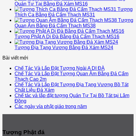
Quán Tự Tại Bằng Đá Xám MS16
Tượng
Thích Ca Bằng Đá Cẩm Thạch MS31
Tượng
Quan Âm Bằng Đá Cẩm Thạch MS38
Tượng Phật A Di Đà Bằng Đá Cẩm Thạch MS16
Tượng Địa Tạng Vương Bằng Đá Xám MS24
Bài viết mới
Chế Tác Và Lắp Đặt Tượng Ngài A DI ĐÀ
Chế Tác Và Lắp Đặt Tượng Quan Âm Bằng Đá Cẩm
Thạch Cao 2m
Chế Tác Và Lắp Đặt Tượng Địa Tạng Vương Bồ Tát
Chất Liệu Đá Xám
Chế tác và lắp đặt tượng Quán Tự Tại Bồ Tát tại Lâm
Đồng
Các ngày vía phật giáo trong năm
Tượng Phật đá