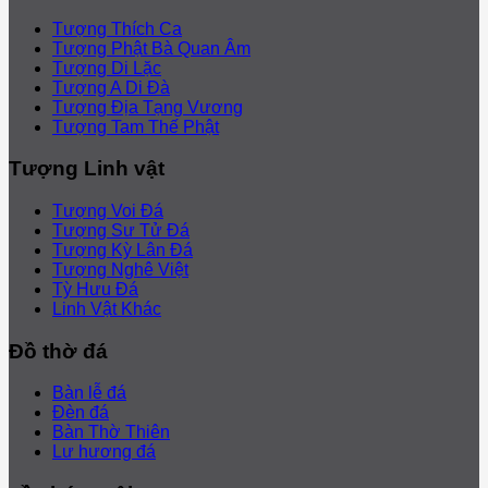
Tượng Thích Ca
Tượng Phật Bà Quan Âm
Tượng Di Lặc
Tượng A Di Đà
Tượng Địa Tạng Vương
Tượng Tam Thế Phật
Tượng Linh vật
Tượng Voi Đá
Tượng Sư Tử Đá
Tượng Kỳ Lân Đá
Tượng Nghê Việt
Tỳ Hưu Đá
Linh Vật Khác
Đồ thờ đá
Bàn lễ đá
Đèn đá
Bàn Thờ Thiên
Lư hương đá