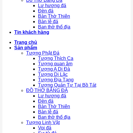
Đồ Thờ Bằng Đá
Lư hương đá
Đèn đá
Bàn Thờ Thiên
Bàn lễ đá
Ban thờ thổ địa
Tin khách hàng
Trang chủ
Sản phẩm
Tượng Phật Đá
Tượng Thích Ca
Tượng quan âm
Tượng A Di Đà
Tượng Di Lặc
Tượng Địa Tạng
Tượng Quán Tự Tại Bồ Tát
ĐỒ THỜ BẰNG ĐÁ
Lư hương đá
Đèn đá
Bàn Thờ Thiên
Bàn lễ đá
Ban thờ thổ địa
Tượng Linh Vật
Voi đá