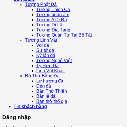
Tượng Phật Đá
Tượng Thích Ca
Tượng quan âm
Tượng A Di Đà
Tượng Di Lặc
Tượng Địa Tạng
Tượng Quán Tự Tại Bồ Tát
Tượng Linh Vật
Voi đá
Sư tử đá
Kỳ lân đá
Tượng Nghê Việt
Tỳ Hưu Đá
Linh Vật Khác
Đồ Thờ Bằng Đá
Lư hương đá
Đèn đá
Bàn Thờ Thiên
Bàn lễ đá
Ban thờ thổ địa
Tin khách hàng
Đăng nhập