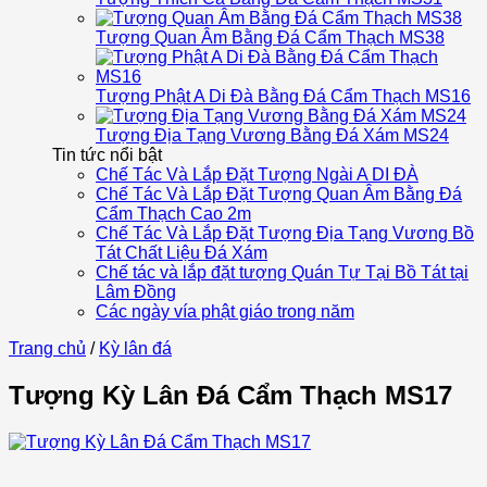
Tượng Quan Âm Bằng Đá Cẩm Thạch MS38
Tượng Phật A Di Đà Bằng Đá Cẩm Thạch MS16
Tượng Địa Tạng Vương Bằng Đá Xám MS24
Tin tức nổi bật
Chế Tác Và Lắp Đặt Tượng Ngài A DI ĐÀ
Chế Tác Và Lắp Đặt Tượng Quan Âm Bằng Đá
Cẩm Thạch Cao 2m
Chế Tác Và Lắp Đặt Tượng Địa Tạng Vương Bồ
Tát Chất Liệu Đá Xám
Chế tác và lắp đặt tượng Quán Tự Tại Bồ Tát tại
Lâm Đồng
Các ngày vía phật giáo trong năm
Trang chủ
/
Kỳ lân đá
Tượng Kỳ Lân Đá Cẩm Thạch MS17