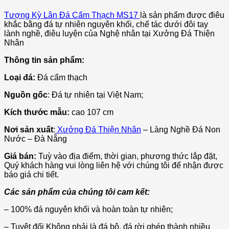
Tượng Kỳ Lân Đá Cẩm Thạch MS17
là sản phẩm được điêu
khắc bằng đá tự nhiên nguyên khối, chế tác dưới đôi tay
lành nghề, điêu luyện của Nghệ nhân tại Xưởng Đá Thiện
Nhân
Thông tin sản phẩm:
Loại đá:
Đá cẩm thạch
Nguồn gốc
: Đá tự nhiên tại Việt Nam;
Kích thước mẫu:
cao 107 cm
Nơi sản xuất
:
Xưởng Đá Thiện Nhân
– Làng Nghề Đá Non
Nước – Đà Nẵng
Giá bán:
Tuỳ vào địa điểm, thời gian, phương thức lắp đặt,
Quý khách hàng vui lòng liên hệ với chúng tôi để nhận được
báo giá chi tiết.
Các sản phẩm của chúng tôi cam kết:
– 100% đá nguyên khối và hoàn toàn tự nhiên;
– Tuyệt đối Không phải là đá bộ, đá rời ghép thành nhiều