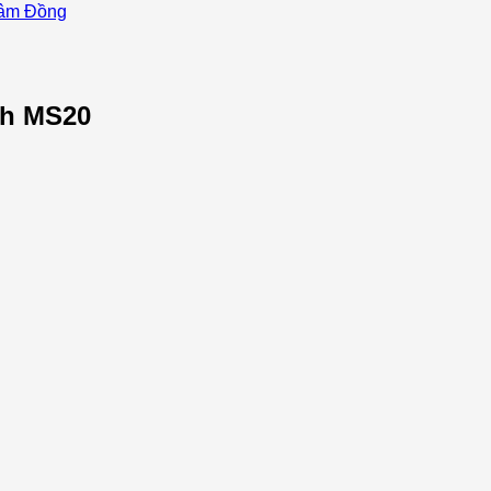
 Lâm Đồng
ch MS20