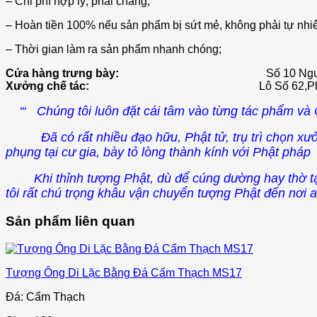
– Chi phí hợp lý, phải chăng;
– Hoàn tiền 100% nếu sản phẩm bị sứt mẻ, không phải tự nhi
– Thời gian làm ra sản phẩm nhanh chóng;
Cửa hàng trưng bày:
Số 10 Ngu
Xưởng chế tác:
Lô Số 62,
‘‘‘ Chúng tôi luôn đặt cái tâm vào từng tác phẩm v
Đã có rất nhiều đạo hữu, Phật tử, trụ trì chọn xưởn
phụng tại cư gia, bày tỏ lòng thành kính với Phật pháp
Khi thỉnh tượng Phật, dù để cúng dường hay thờ tại 
tôi rất chú trọng khâu vận chuyển tượng Phật đến nơi a
Sản phẩm liên quan
Tượng Ông Di Lặc Bằng Đá Cẩm Thạch MS17
Đá: Cẩm Thạch