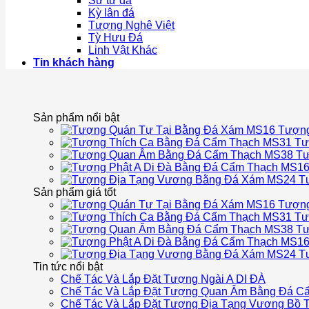
Sư tử đá
Kỳ lân đá
Tượng Nghê Việt
Tỳ Hưu Đá
Linh Vật Khác
Tin khách hàng
Sản phẩm nổi bật
Tượng
Tư
Tư
T
Sản phẩm giá tốt
Tượng
Tư
Tư
T
Tin tức nổi bật
Chế Tác Và Lắp Đặt Tượng Ngài A DI ĐÀ
Chế Tác Và Lắp Đặt Tượng Quan Âm Bằng Đá C
Chế Tác Và Lắp Đặt Tượng Địa Tạng Vương Bồ T