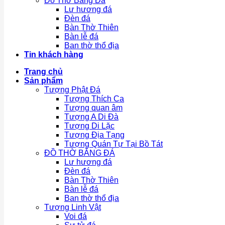
Đồ Thờ Bằng Đá
Lư hương đá
Đèn đá
Bàn Thờ Thiên
Bàn lễ đá
Ban thờ thổ địa
Tin khách hàng
Trang chủ
Sản phẩm
Tượng Phật Đá
Tượng Thích Ca
Tượng quan âm
Tượng A Di Đà
Tượng Di Lặc
Tượng Địa Tạng
Tượng Quán Tự Tại Bồ Tát
ĐỒ THỜ BẰNG ĐÁ
Lư hương đá
Đèn đá
Bàn Thờ Thiên
Bàn lễ đá
Ban thờ thổ địa
Tượng Linh Vật
Voi đá