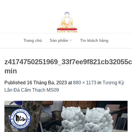
Skip
to
content
Trang chủ
Sản phẩm
Tin khách hàng
z4174750251969_33f7ee9f821cb32055
min
Published
16 Tháng Ba, 2023
at
880 × 1173
in
Tượng Kỳ
Lân Đá Cẩm Thạch MS09