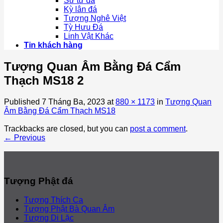
Sư tử đá
Kỳ lân đá
Tượng Nghê Việt
Tỳ Hưu Đá
Linh Vật Khác
Tin khách hàng
Tượng Quan Âm Bằng Đá Cẩm
Thạch MS18 2
Published
7 Tháng Ba, 2023
at
880 × 1173
in
Tượng Quan
Âm Bằng Đá Cẩm Thạch MS18
Trackbacks are closed, but you can
post a comment
.
←
Previous
Tượng Phật đá
Tượng Thích Ca
Tượng Phật Bà Quan Âm
Tượng Di Lặc