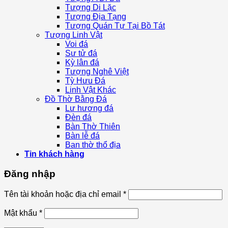
Tượng Di Lặc
Tượng Địa Tạng
Tượng Quán Tự Tại Bồ Tát
Tượng Linh Vật
Voi đá
Sư tử đá
Kỳ lân đá
Tượng Nghê Việt
Tỳ Hưu Đá
Linh Vật Khác
Đồ Thờ Bằng Đá
Lư hương đá
Đèn đá
Bàn Thờ Thiên
Bàn lễ đá
Ban thờ thổ địa
Tin khách hàng
Đăng nhập
Tên tài khoản hoặc địa chỉ email
*
Mật khẩu
*