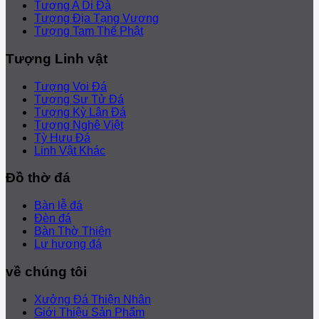
Tượng A Di Đà
Tượng Địa Tạng Vương
Tượng Tam Thế Phật
Tượng Linh vật
Tượng Voi Đá
Tượng Sư Tử Đá
Tượng Kỳ Lân Đá
Tượng Nghê Việt
Tỳ Hưu Đá
Linh Vật Khác
Đồ thờ đá
Bàn lễ đá
Đèn đá
Bàn Thờ Thiên
Lư hương đá
về chúng tôi
Xưởng Đá Thiện Nhân
Giới Thiệu Sản Phẩm