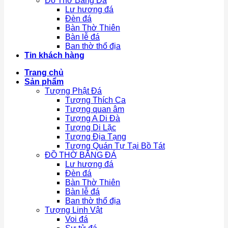
Đồ Thờ Bằng Đá
Lư hương đá
Đèn đá
Bàn Thờ Thiên
Bàn lễ đá
Ban thờ thổ địa
Tin khách hàng
Trang chủ
Sản phẩm
Tượng Phật Đá
Tượng Thích Ca
Tượng quan âm
Tượng A Di Đà
Tượng Di Lặc
Tượng Địa Tạng
Tượng Quán Tự Tại Bồ Tát
ĐỒ THỜ BẰNG ĐÁ
Lư hương đá
Đèn đá
Bàn Thờ Thiên
Bàn lễ đá
Ban thờ thổ địa
Tượng Linh Vật
Voi đá