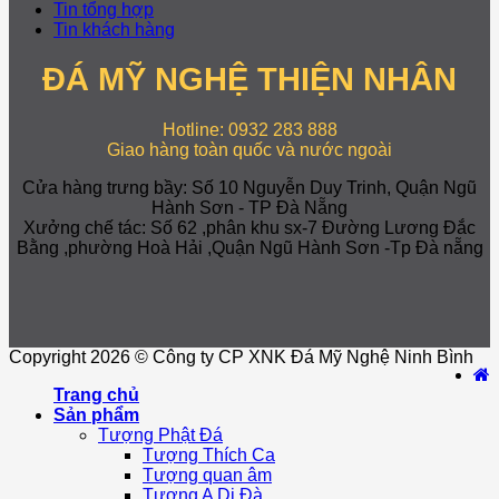
Tin tổng hợp
Tin khách hàng
ĐÁ MỸ NGHỆ THIỆN NHÂN
Hotline: 0932 283 888
Giao hàng toàn quốc và nước ngoài
Cửa hàng trưng bầy: Số 10 Nguyễn Duy Trinh, Quận Ngũ
Hành Sơn - TP Đà Nẵng
Xưởng chế tác: Số 62 ,phân khu sx-7 Đường Lương Đắc
Bằng ,phường Hoà Hải ,Quận Ngũ Hành Sơn -Tp Đà nẵng
Copyright 2026 © Công ty CP XNK Đá Mỹ Nghệ Ninh Bình
Trang chủ
Sản phẩm
Tượng Phật Đá
Tượng Thích Ca
Tượng quan âm
Tượng A Di Đà