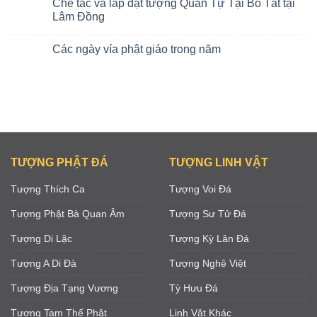
Chế tác và lắp đặt tượng Quán Tự Tại Bồ Tát tại
Lâm Đồng
Các ngày vía phật giáo trong năm
TƯỢNG PHẬT ĐÁ
TƯỢNG LINH VẬT
Tượng Thích Ca
Tượng Voi Đá
Tượng Phật Bà Quan Âm
Tượng Sư Tử Đá
Tượng Di Lặc
Tượng Kỳ Lân Đá
Tượng A Di Đà
Tượng Nghê Việt
Tượng Địa Tạng Vương
Tỳ Hưu Đá
Tượng Tam Thế Phật
Linh Vật Khác