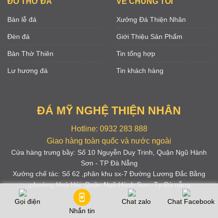
ĐỒ THỜ ĐÁ
VỀ CHÚNG TÔI
Bàn lễ đá
Xưởng Đá Thiện Nhân
Đèn đá
Giới Thiệu Sản Phẩm
Bàn Thờ Thiên
Tin tổng hợp
Lư hương đá
Tin khách hàng
ĐÁ MỸ NGHỆ THIỆN NHÂN
Hotline: 0932 283 888
Giao hàng toàn quốc và nước ngoài
Cửa hàng trưng bầy: Số 10 Nguyễn Duy Trinh, Quận Ngũ Hành
Sơn - TP Đà Nẵng
Xưởng chế tác: Số 62 ,phân khu sx-7 Đường Lương Đắc Bằng
,phường Hoà Hải ,Quận Ngũ Hành Sơn -Tp Đà nẵng
Gọi điện
Chat zalo
Chat Facebook
Nhắn tin