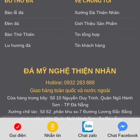
ĐỒ THỜ ĐÁ
VỀ CHÚNG TÔI
Bàn lễ đá
Xưởng Đá Thiện Nhân
Đèn đá
Giới Thiệu Sản Phẩm
Bàn Thờ Thiên
Tin tổng hợp
Lư hương đá
Tin khách hàng
ĐÁ MỸ NGHỆ THIỆN NHÂN
Hotline: 0932 283 888
Giao hàng toàn quốc và nước ngoài
Cửa hàng trưng bầy: Số 10 Nguyễn Duy Trinh, Quận Ngũ Hành
Sơn - TP Đà Nẵng
Xưởng chế tác: Số 62 ,phân khu sx-7 Đường Lương Đắc Bằng
,phường Hoà Hải ,Quận Ngũ Hành Sơn -Tp Đà nẵng
Gọi điện
Nhắn tin
Chat zalo
Chat Facebook