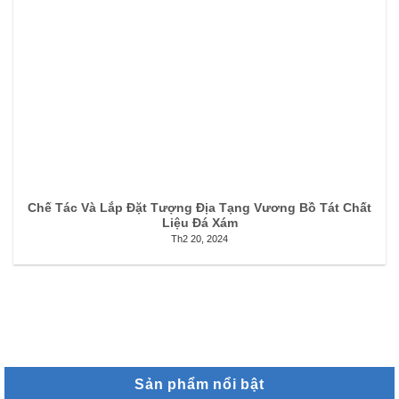
Chế Tác Và Lắp Đặt Tượng Địa Tạng Vương Bồ Tát Chất
Liệu Đá Xám
Th2 20, 2024
Sản phẩm nổi bật