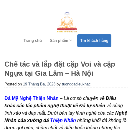
Skip
to
content
Trang chủ
Sản phẩm
Tin khách hàng
Chế tác và lắp đặt cặp Voi và cặp
Ngựa tại Gia Lâm – Hà Nội
Posted on
19 Tháng Ba, 2023
by
tuongdadieukhac
Đá Mỹ Nghệ Thiện Nhân
–
Là cơ sở chuyên về
Điêu
khắc các tác phẩm nghệ thuật về Đá tự nhiên
vô cùng
tinh xảo và đẹp mắt. Dưới bàn tay lành nghề của các
Nghệ
Nhân của xưởng đá
Thiện Nhân
những khối đá khổng lồ
được gọt giũa, chăm chút và điêu khắc thành những tác