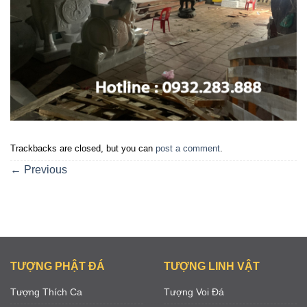
Trackbacks are closed, but you can
post a comment
.
←
Previous
TƯỢNG PHẬT ĐÁ
TƯỢNG LINH VẬT
Tượng Thích Ca
Tượng Voi Đá