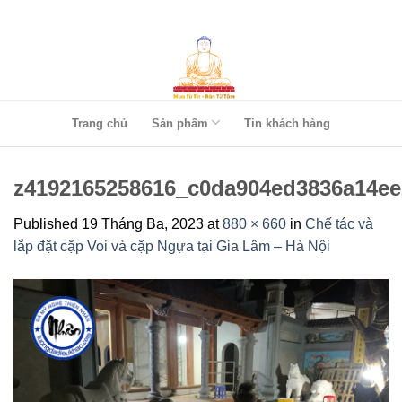
Skip
to
content
Trang chủ
Sản phẩm
Tin khách hàng
z4192165258616_c0da904ed3836a14ee
Published
19 Tháng Ba, 2023
at
880 × 660
in
Chế tác và
lắp đặt cặp Voi và cặp Ngựa tại Gia Lâm – Hà Nội