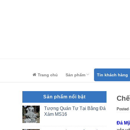
Skip
to
content
Trang chủ
Sản phẩm
Tin khách hàng
Sản phẩm nổi bật
Chế
Tượng Quán Tự Tại Bằng Đá
Posted
Xám MS16
Đá Mỹ