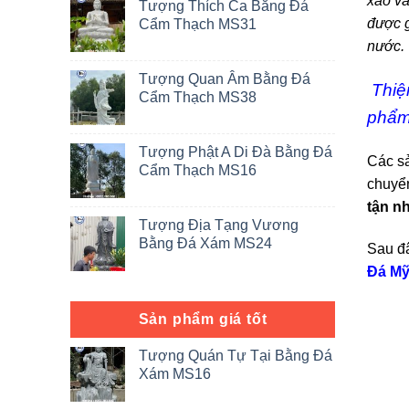
xảo và
Tượng Thích Ca Bằng Đá
được g
Cẩm Thạch MS31
nước.
Tượng Quan Âm Bằng Đá
Thiệ
Cẩm Thạch MS38
phẩm 
Tượng Phật A Di Đà Bằng Đá
Các s
Cẩm Thạch MS16
chuyển
tận n
Tượng Địa Tạng Vương
Bằng Đá Xám MS24
Sau đâ
Đá Mỹ
Sản phẩm giá tốt
Tượng Quán Tự Tại Bằng Đá
Xám MS16