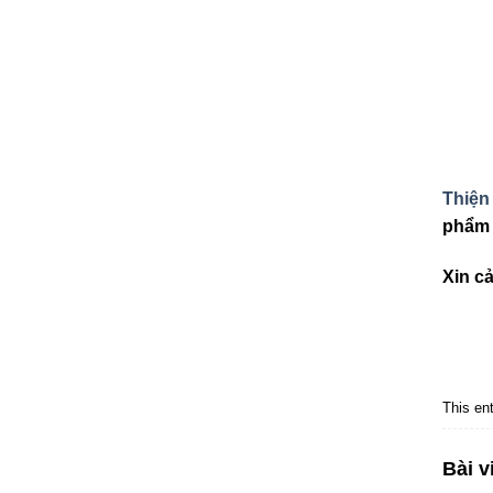
Thiện
phẩm
Xin c
This en
Bài v