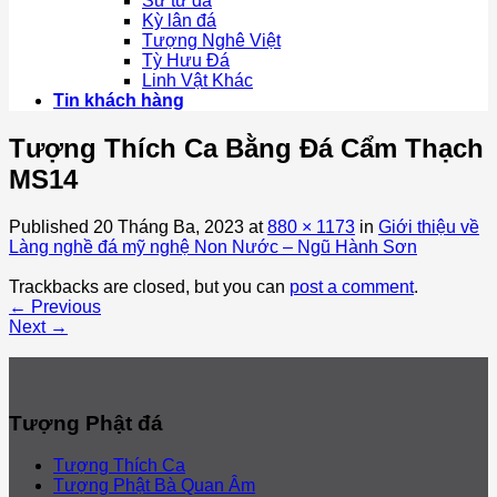
Sư tử đá
Kỳ lân đá
Tượng Nghê Việt
Tỳ Hưu Đá
Linh Vật Khác
Tin khách hàng
Tượng Thích Ca Bằng Đá Cẩm Thạch
MS14
Published
20 Tháng Ba, 2023
at
880 × 1173
in
Giới thiệu về
Làng nghề đá mỹ nghệ Non Nước – Ngũ Hành Sơn
Trackbacks are closed, but you can
post a comment
.
←
Previous
Next
→
Tượng Phật đá
Tượng Thích Ca
Tượng Phật Bà Quan Âm