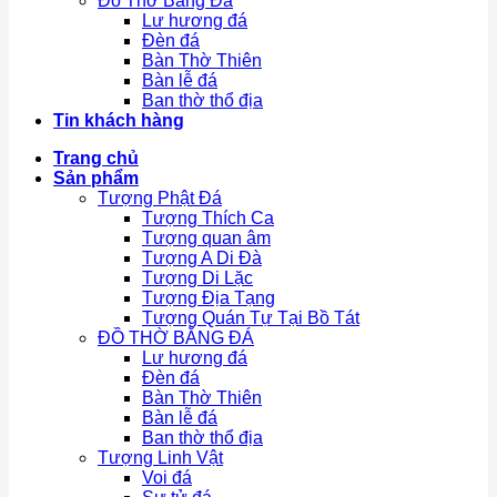
Đồ Thờ Bằng Đá
Lư hương đá
Đèn đá
Bàn Thờ Thiên
Bàn lễ đá
Ban thờ thổ địa
Tin khách hàng
Trang chủ
Sản phẩm
Tượng Phật Đá
Tượng Thích Ca
Tượng quan âm
Tượng A Di Đà
Tượng Di Lặc
Tượng Địa Tạng
Tượng Quán Tự Tại Bồ Tát
ĐỒ THỜ BẰNG ĐÁ
Lư hương đá
Đèn đá
Bàn Thờ Thiên
Bàn lễ đá
Ban thờ thổ địa
Tượng Linh Vật
Voi đá