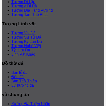
Tượng Di Lặc
Tượng A Di Đà
Tượng Địa Tạng Vương
Tượng Tam Thế Phật
Tượng Linh vật
Tượng Voi Đá
Tượng Sư Tử Đá
Tượng Kỳ Lân Đá
Tượng Nghê Việt
Tỳ Hưu Đá
Linh Vật Khác
Đồ thờ đá
Bàn lễ đá
Đèn đá
Bàn Thờ Thiên
Lư hương đá
về chúng tôi
Xưởng Đá Thiện Nhân