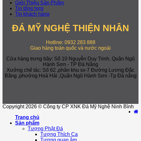
Giới Thiệu Sản Phẩm
Tin tổng hợp
Tin khách hàng
ĐÁ MỸ NGHỆ THIỆN NHÂN
Hotline: 0932 283 888
Giao hàng toàn quốc và nước ngoài
Cửa hàng trưng bầy: Số 10 Nguyễn Duy Trinh, Quận Ngũ
Hành Sơn - TP Đà Nẵng
Xưởng chế tác: Số 62 ,phân khu sx-7 Đường Lương Đắc
Bằng ,phường Hoà Hải ,Quận Ngũ Hành Sơn -Tp Đà nẵng
Copyright 2026 © Công ty CP XNK Đá Mỹ Nghệ Ninh Bình
Trang chủ
Sản phẩm
Tượng Phật Đá
Tượng Thích Ca
Tượng quan âm