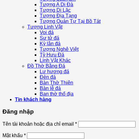
Tượng A Di Đà
Tượng Di Lặc
Tượng Địa Tạng
Tượng Quán Tự Tại Bồ Tát
Tượng Linh Vật
Voi đá
Sư tử đá
Kỳ lân đá
Tượng Nghê Việt
Tỳ Hưu Đá
Linh Vật Khác
Đồ Thờ Bằng Đá
Lư hương đá
Đèn đá
Bàn Thờ Thiên
Bàn lễ đá
Ban thờ thổ địa
Tin khách hàng
Đăng nhập
Tên tài khoản hoặc địa chỉ email
*
Mật khẩu
*